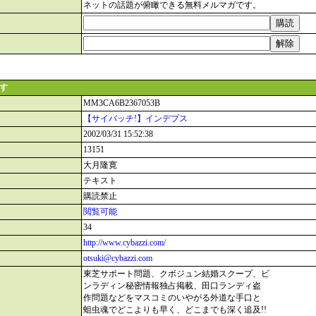
ネットの話題が俯瞰できる無料メルマガです。
ます
MM3CA6B2367053B
【サイバッチ!】インデプス
2002/03/31 15:52:38
13151
大月隆寛
テキスト
購読禁止
閲覧可能
34
http://www.cybazzi.com/
otsuki@cybazzi.com
東芝サポート問題、クボジュン結婚スクープ、ビ
ンラディン秘密情報独占掲載、田口ランディ盗
作問題などをマスコミのいやがる外道な手口と
蛆虫魂でどこよりも早く、どこまでも深く追及!!