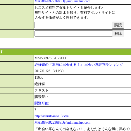
MA588769223688D@mini.mailux.com
おススメ有料アダルトサイトを紹介します♪
無料サイトとの対比を知り、有料アダルトサイトに
入会する価値がよく理解できます。
ます
MM588976F2C75FD
絶好蝶の『本当に出会える！』 出会い系評判ランキング
2017/01/26 13:11:30
11655
絶好蝶
テキスト
購読禁止
閲覧可能
7
http://adarutosaito13.xyz/
MA588769223688D@mini.mailux.com
「出会い系なんて出会えない！」あなたはそんな風に諦めて