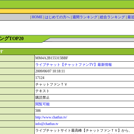
|
HOME
|
はじめての方へ
|
週間ランキング
|
総合ランキング
|
最
グTOP20
ます
MM4A2B155315BBF
ライブチャット【チャットファンTV】最新情報
2009/06/07 10:18:11
17124
チャットファンＴＶ
テキスト
購読禁止
閲覧可能
506
http://www.chatfun.tv/
info@chatfun.tv
ライブチャットサイト最高峰【チャットファンＴＶ】から、