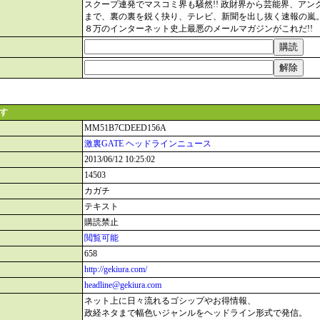
スクープ連発でマスコミ界も騒然!! 政財界から芸能界、アン
まで、裏の裏を鋭く抉り、テレビ、新聞を出し抜く速報の嵐
８万のインターネット史上最悪のメールマガジンがこれだ!!
ます
MM51B7CDEED156A
激裏GATE ヘッドラインニュース
2013/06/12 10:25:02
14503
カガチ
テキスト
購読禁止
閲覧可能
658
http://gekiura.com/
headline@gekiura.com
ネット上に日々流れるゴシップやお得情報、
政経ネタまで幅色いジャンルをヘッドライン形式で発信。