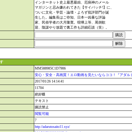
インターネット史上最悪最凶、厄病神のメール
マガジンと忌み嫌われてきた【サイバッチ!】に、
ついに文化・学芸・論壇・よろず批評部門が誕
生した。編集長はご存知、日本一凶暴な評論
家、民俗学者の大月隆寛。喧嘩上等、罵倒歓
迎、陰謀やり放題で裏工作も詳細応談（笑）。
ます
MM588985C1D7906
安心・安全・高画質！エロ動画を見たいならココ！『アダル
2017/01/26 14:14:41
11704
絶好蝶
テキスト
購読禁止
閲覧可能
7
http://adarutosaito11.xyz/