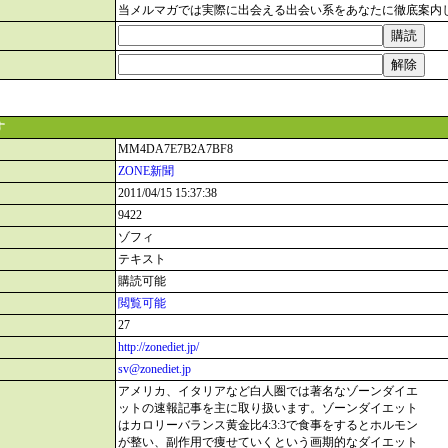
当メルマガでは実際に出会える出会い系をあなたに徹底案内
す
MM4DA7E7B2A7BF8
ZONE新聞
2011/04/15 15:37:38
9422
ゾフィ
テキスト
購読可能
閲覧可能
27
http://zonediet.jp/
sv@zonediet.jp
アメリカ、イタリアなど白人圏では著名なゾーンダイエ
ットの速報記事を主に取り扱います。ゾーンダイエット
はカロリーバランス黄金比4:3:3で食事をするとホルモン
が整い、副作用で痩せていくという画期的なダイエット