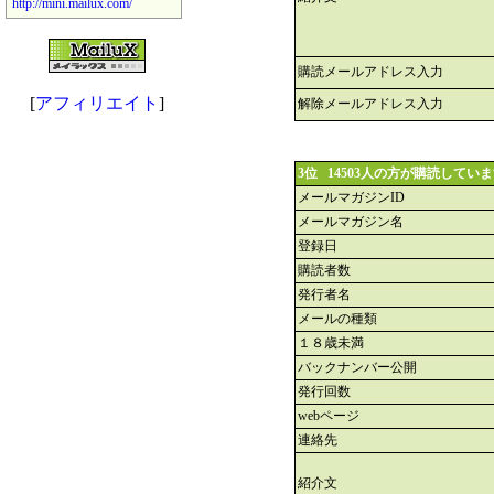
http://mini.mailux.com/
購読メールアドレス入力
[
アフィリエイト
]
解除メールアドレス入力
3位 14503人の方が購読してい
メールマガジンID
メールマガジン名
登録日
購読者数
発行者名
メールの種類
１８歳未満
バックナンバー公開
発行回数
webページ
連絡先
紹介文