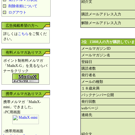
紹介文
削除依頼について
ログアウト
購読メールアドレス入力
解除メールアドレス入力
広告掲載希望の方へ
詳しくは
こちら
をご覧くだ
さい。
2位 15808人の方が購読してい
メールマガジンID
有料メルマガありマス
メールマガジン名
ポイント制有料メルマガ
登録日
「MailuX-G」を見るならバ
購読者数
ナーをクリック
発行者名
メールの種類
１８歳未満
携帯メルマガありマス
バックナンバー公開
発行回数
携帯メルマガ「MailuX-
mini」できました。
webページ
↓PC用画面
連絡先
↓携帯用画面
紹介文