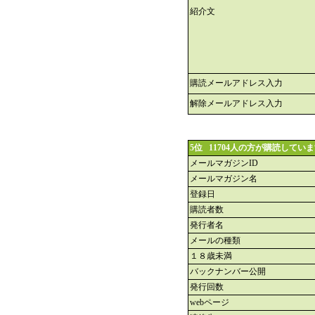
紹介文
購読メールアドレス入力
解除メールアドレス入力
5位 11704人の方が購読してい
メールマガジンID
メールマガジン名
登録日
購読者数
発行者名
メールの種類
１８歳未満
バックナンバー公開
発行回数
webページ