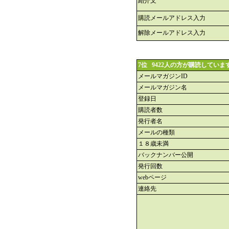
紹介文
購読メールアドレス入力
解除メールアドレス入力
7位 9422人の方が購読していま
メールマガジンID
メールマガジン名
登録日
購読者数
発行者名
メールの種類
１８歳未満
バックナンバー公開
発行回数
webページ
連絡先