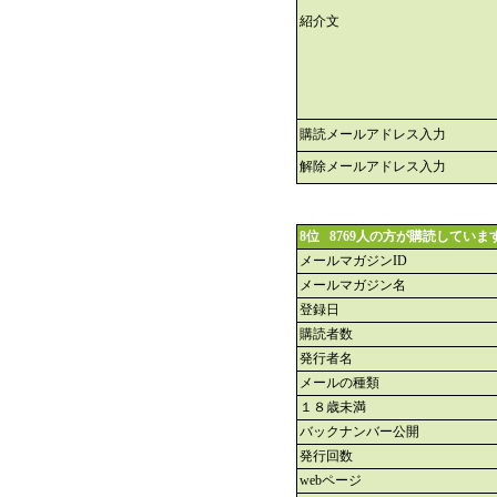
紹介文
購読メールアドレス入力
解除メールアドレス入力
8位 8769人の方が購読していま
メールマガジンID
メールマガジン名
登録日
購読者数
発行者名
メールの種類
１８歳未満
バックナンバー公開
発行回数
webページ