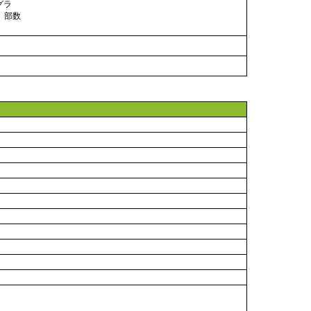
グラ
。部数