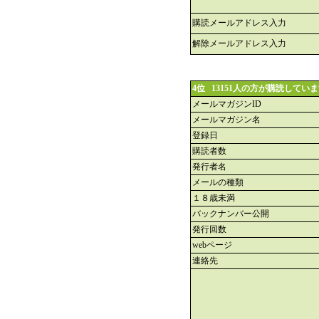
購読メールアドレス入力
解除メールアドレス入力
4位 13151人の方が購読してい
メールマガジンID
メールマガジン名
登録日
購読者数
発行者名
メールの種類
１８歳未満
バックナンバー公開
発行回数
webページ
連絡先