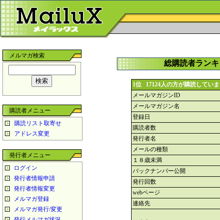
メルマガ検索
総購読者ランキン
1位 17124人の方が購読してい
メールマガジンID
メールマガジン名
購読者メニュー
登録日
購読リスト取寄せ
購読者数
アドレス変更
発行者名
メールの種類
発行者メニュー
１８歳未満
ログイン
バックナンバー公開
発行者情報申請
発行回数
発行者情報変更
webページ
メルマガ登録
連絡先
メルマガ発行/変更
発行メルマガ状況