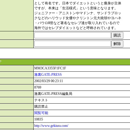
として有名です。日本でダイエットというと痩身が主体
ですが、本来は「生活様式」という意味となります。
ジェニファー・アニストンやマドンナ、サンドラブロッ
クなどのハリウッド女優やクリントン元大統領やヨハネ
・パウロⅡ世など著名なセレブ達が取り入れているので
海外ではセレブダイエットなどと呼称されています。
す
MM3CA3355F1FC1F
激裏GATE-PRESS
2002/03/29 00:23:11
8769
激裏GATE-PRESS編集局
テキスト
購読禁止
閲覧可能
10835
http://www.gekiura.com/