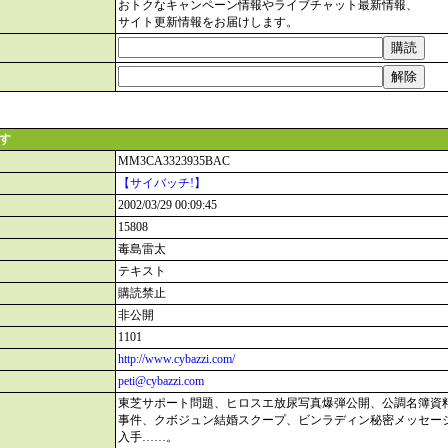
おトクなキャンペーン情報やライブチャット最新情報、
サイト更新情報をお届けします。
ます
MM3CA3323935BAC
【サイバッチ!】
2002/03/29 00:09:45
15808
毒島雷太
テキスト
購読禁止
非公開
1101
http://www.cybazzi.com/
peti@cybazzi.com
東芝サポート問題、ヒロスエ放尿写真爆弾公開、公調名簿資
事件、クボジュン結婚スクープ、ビンラディン秘密メッセー
入手……。