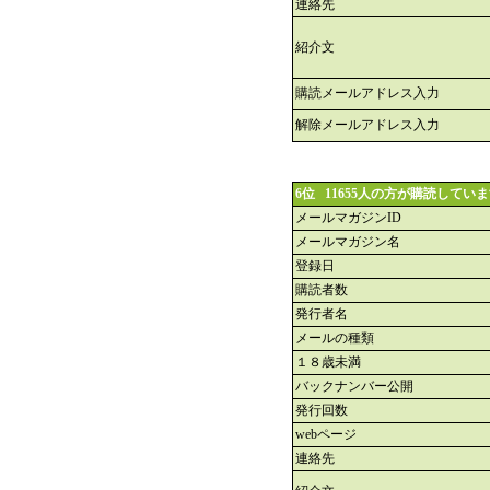
連絡先
紹介文
購読メールアドレス入力
解除メールアドレス入力
6位 11655人の方が購読してい
メールマガジンID
メールマガジン名
登録日
購読者数
発行者名
メールの種類
１８歳未満
バックナンバー公開
発行回数
webページ
連絡先