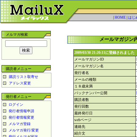
|
HOME
|
はじ
メルマガ検索
メールマガジン
2009/03/30 21:20:11に登録されました
メールマガジンID
メールマガジン名
購読者メニュー
発行者名
購読リスト取寄せ
メールの種類
アドレス変更
１８歳未満
バックナンバー公開
発行者メニュー
購読者数
ログイン
発行回数
発行者情報申請
最終発行日
発行者情報変更
webページ
メルマガ登録
連絡先
メルマガ発行/変更
紹介文
発行メルマガ状況