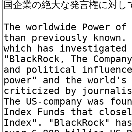
国企業の絶大な発言権に対し
The worldwide Power of
than previously known.
which has investigated
"BlackRock, The Compan
and political influenc
power" and the world's
criticized by journali
The US-company was fou
Index Funds that close
Index". "BlackRock" ha