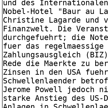
und des Internationale
Nobel-Hotel "Baur au L
Christine Lagarde und 
Finanzwelt. Die Verans
durchgefuehrt; die Not
fuer das regelmaessige
Zahlungsausgleich (BIZ
Rede die Maerkte zu be
Zinsen in den USA fueh
Schwellenlaender betro
Jerome Powell jedoch n
starke Anstieg des US-
Anlagen in Schwellenla