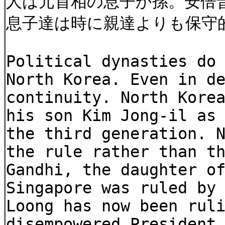
人は元首相の息子か孫。安倍
息子達は時に親達よりも保守
Political dynasties do
North Korea. Even in d
continuity. North Kore
his son Kim Jong-il as
the third generation. 
the rule rather than t
Gandhi, the daughter o
Singapore was ruled by
Loong has now been rul
disempowered President