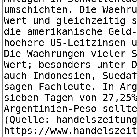
umschichten. Die Waehr
Wert und gleichzeitig 
die amerikanische Geld
hoehere US-Leitzinsen 
Die Waehrungen vieler 
Wert; besonders unter 
auch Indonesien, Sueda
sagen Fachleute. In Ar
sieben Tagen von 27,25
Argentinien-Peso sollt
(Quelle: handelszeitun
https://www.handelszei