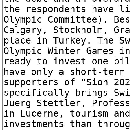
the respondents have l
Olympic Committee). Be
Calgary, Stockholm, Gr
place in Turkey. The S
Olympic Winter Games i
ready to invest one bi
have only a short-term
supporters of "Sion 20
specifically brings Sw
Juerg Stettler, Profes
in Lucerne, tourism an
investments than throu