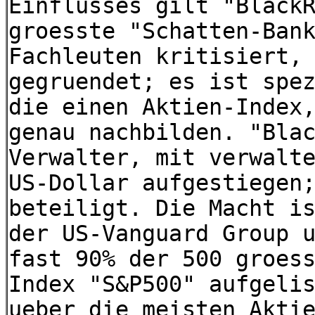
Einflusses gilt "Black
groesste "Schatten-Ban
Fachleuten kritisiert,
gegruendet; es ist spe
die einen Aktien-Index
genau nachbilden. "Bla
Verwalter, mit verwalt
US-Dollar aufgestiegen
beteiligt. Die Macht i
der US-Vanguard Group 
fast 90% der 500 groes
Index "S&P500" aufgeli
ueber die meisten Akti