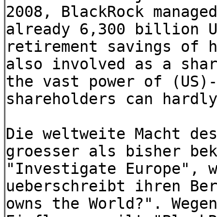
2008, BlackRock manage
already 6,300 billion 
retirement savings of 
also involved as a sha
the vast power of (US)
shareholders can hardl
Die weltweite Macht de
groesser als bisher be
"Investigate Europe", 
ueberschreibt ihren Be
owns the World?". Wege