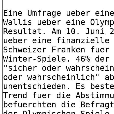
Eine Umfrage ueber ein
Wallis ueber eine Olym
Resultat. Am 10. Juni 
ueber eine finanzielle
Schweizer Franken fuer
Winter-Spiele. 46% der
"sicher oder wahrschei
oder wahrscheinlich" a
unentschieden. Es best
Trend fuer die Abstimm
befuerchten die Befrag
der Olympischen Spiele