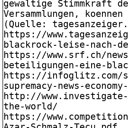
gewaltige Stimmkraft d
Versammlungen, koennen
(Quelle: tagesanzeiger
https://www.tagesanzei
blackrock-leise-nach-d
https://www.srf.ch/new
beteiligungen-eine-bla
https://infoglitz.com/
supremacy-news-economy
http://www.investigate
the-world/
https://www.competitio
Azar-Schmalz-Tecu.pdf