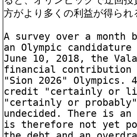
ると、オリンピックで迂回投
方がより多くの利益が得られ
A survey over a month 
an Olympic candidature
June 10, 2018, the Val
financial contribution
"Sion 2026" Olympics. 
credit "certainly or l
"certainly or probably
undecided. There is an
is therefore not yet p
the debt and an overdr