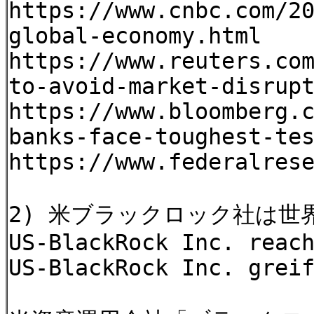
https://www.cnbc.com/2
global-economy.html
https://www.reuters.co
to-avoid-market-disrup
https://www.bloomberg.
banks-face-toughest-te
https://www.federalres
2) 米ブラックロック社は世
US-BlackRock Inc. reac
US-BlackRock Inc. grei