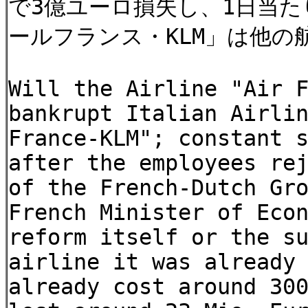
で3億ユーロ損失し、1日当た
ールフランス・KLM」は他
Will the Airline "Air 
bankrupt Italian Airli
France-KLM"; constant 
after the employees re
of the French-Dutch Gr
French Minister of Eco
reform itself or the s
airline it was already
already cost around 30