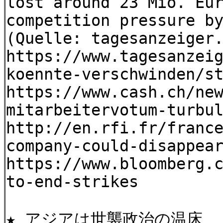
lost around 23 Mio. Eu
competition pressure b
(Quelle: tagesanzeiger
https://www.tagesanzei
koennte-verschwinden/s
https://www.cash.ch/ne
mitarbeitervotum-turbu
http://en.rfi.fr/franc
company-could-disappea
https://www.bloomberg.
to-end-strikes
★ アジアは世襲政治の温床