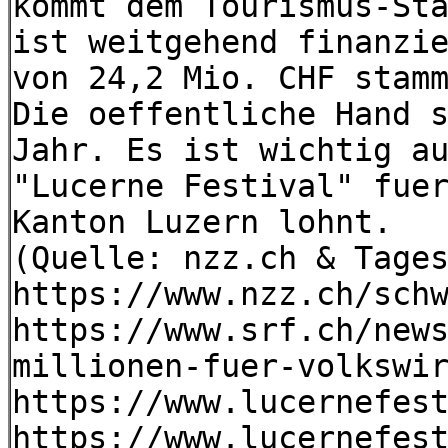
kommt dem Tourismus-St
ist weitgehend finanzi
von 24,2 Mio. CHF stam
Die oeffentliche Hand 
Jahr. Es ist wichtig a
"Lucerne Festival" fue
Kanton Luzern lohnt.
(Quelle: nzz.ch & Tage
https://www.nzz.ch/sch
https://www.srf.ch/new
millionen-fuer-volkswi
https://www.lucernefes
https://www.lucernefes