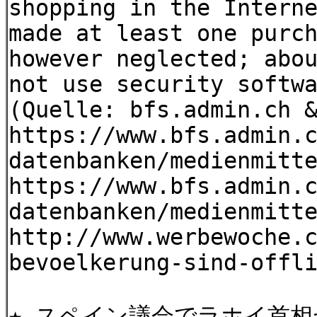
shopping in the Intern
made at least one purc
however neglected; abo
not use security softw
(Quelle: bfs.admin.ch 
https://www.bfs.admin.
datenbanken/medienmitt
https://www.bfs.admin.
datenbanken/medienmitt
http://www.werbewoche.
bevoelkerung-sind-offl
★ スペイン議会でラホイ首