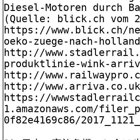
Diesel-Motoren durch B
(Quelle: blick.ch vom 
https://www.blick.ch/n
oeko-zuege-nach-hollan
http://www.stadlerrail
produktlinie-wink-arri
http://www.railwaypro.
http://www.arriva.co.u
https://wwwstadlerrail
1.amazonaws.com/filer_
0f82e4169c86/2017_1121