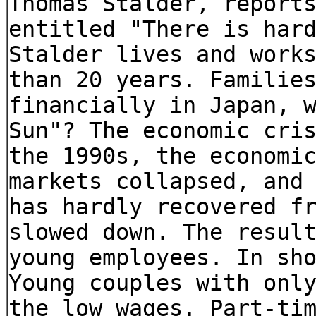
Thomas Stalder, report
entitled "There is har
Stalder lives and work
than 20 years. Familie
financially in Japan, 
Sun"? The economic cri
the 1990s, the economi
markets collapsed, and
has hardly recovered f
slowed down. The resul
young employees. In sh
Young couples with onl
the low wages. Part-ti