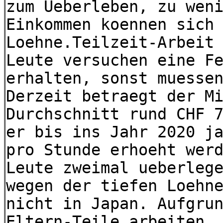
zum Ueberleben, zu wen
Einkommen koennen sich
Loehne.Teilzeit-Arbeit
Leute versuchen eine F
erhalten, sonst muesse
Derzeit betraegt der M
Durchschnitt rund CHF 
er bis ins Jahr 2020 j
pro Stunde erhoeht wer
Leute zweimal ueberleg
wegen der tiefen Loehn
nicht in Japan. Aufgru
Eltern-Teile arbeiten,