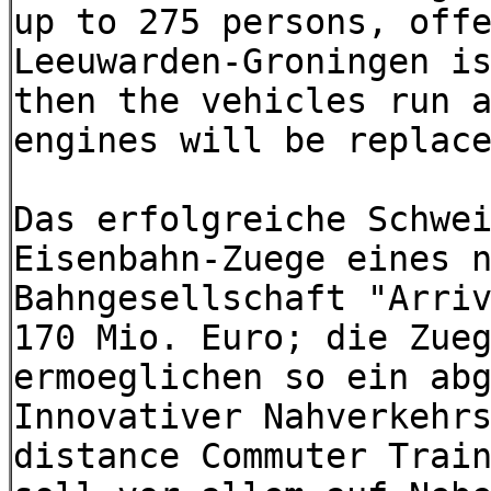
up to 275 persons, off
Leeuwarden-Groningen i
then the vehicles run 
engines will be replac
Das erfolgreiche Schwe
Eisenbahn-Zuege eines 
Bahngesellschaft "Arri
170 Mio. Euro; die Zue
ermoeglichen so ein ab
Innovativer Nahverkehr
distance Commuter Trai