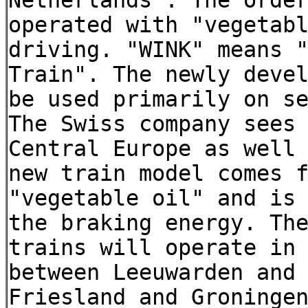
Netherlands". The orde
operated with "vegetab
driving. "WINK" means 
Train". The newly deve
be used primarily on s
The Swiss company sees
Central Europe as well
new train model comes 
"vegetable oil" and is
the braking energy. Th
trains will operate in
between Leeuwarden and
Friesland and Groninge