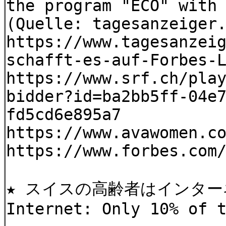
the program "ECO" with
(Quelle: tagesanzeiger
https://www.tagesanzei
schafft-es-auf-Forbes-
https://www.srf.ch/pla
bidder?id=ba2bb5ff-04e
fd5cd6e895a7
https://www.avawomen.c
https://www.forbes.com
★ スイスの高齢者はインター
Internet: Only 10% of 