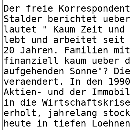
Der freie Korresponden
Stalder berichtet uebe
lautet " Kaum Zeit und
lebt und arbeitet seit
20 Jahren. Familien mi
finanziell kaum ueber 
aufgehenden Sonne"? Di
veraendert. In den 199
Aktien- und der Immobi
in die Wirtschaftskris
erholt, jahrelang stoc
heute in tiefen Loehne