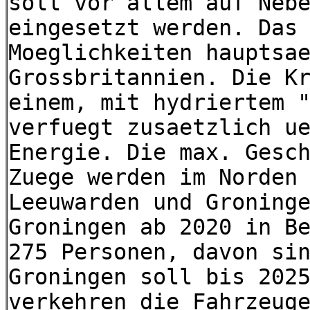
soll vor allem auf Neb
eingesetzt werden. Das
Moeglichkeiten hauptsa
Grossbritannien. Die K
einem, mit hydriertem 
verfuegt zusaetzlich u
Energie. Die max. Gesc
Zuege werden im Norden
Leeuwarden und Groning
Groningen ab 2020 in B
275 Personen, davon si
Groningen soll bis 202
verkehren die Fahrzeug