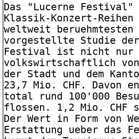
Das "Lucerne Festival"
Klassik-Konzert-Reihen
weltweit beruehmtesten
vorgestellte Studie de
Festival ist nicht nur
volkswirtschaftlich vo
der Stadt und dem Kant
23,7 Mio. CHF. Davon e
total rund 100'000 Bes
flossen. 1,2 Mio. CHF 
Der Wert in Form von W
Erstattung ueber das F