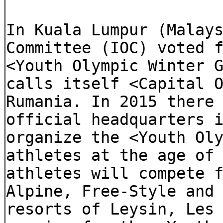
In Kuala Lumpur (Malay
Committee (IOC) voted 
<Youth Olympic Winter 
calls itself <Capital 
Rumania. In 2015 there
official headquarters 
organize the <Youth Ol
athletes at the age of
athletes will compete 
Alpine, Free-Style and
resorts of Leysin, Les