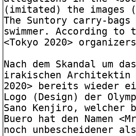
(imitated) the images 
The Suntory carry-bags
swimmer. According to 
<Tokyo 2020> organizer
Nach dem Skandal um da
irakischen Architektin
2020> bereits wieder e
Logo (Design) der Olym
Sano Kenjiro, welcher 
Buero hat den Namen <M
noch unbescheidener al