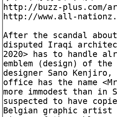
http://buzz-plus.com/a
http://www.all-nationz
After the scandal abou
disputed Iraqi archite
2020> has to handle al
emblem (design) of the
designer Sano Kenjiro,
office has the name <M
more immodest than in 
suspected to have copi
Belgian graphic artist