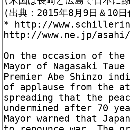
(米国は長崎と広島で日本に
(出典：2015年8月9日＆10
* http://www.schilleri
http://www.ne.jp/asahi
On the occasion of the
Mayor of Nagasaki Taue
Premier Abe Shinzo ind
of applause from the a
spreading that the pea
undermined after 70 ye
Mayor warned that Japa
to renounce war. The o