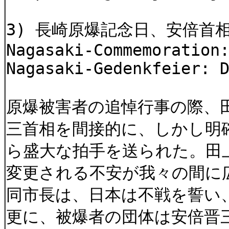
3) 長崎原爆記念日、安倍首相に明
Nagasaki-Commemoration
Nagasaki-Gedenkfeier: 
原爆被害者の追悼行事の際、
三首相を間接的に、しかし明
ら盛大な拍手を送られた。田
変更される不安が我々の間に
同市長は、日本は不戦を誓い
更に、被爆者の団体は安倍晋