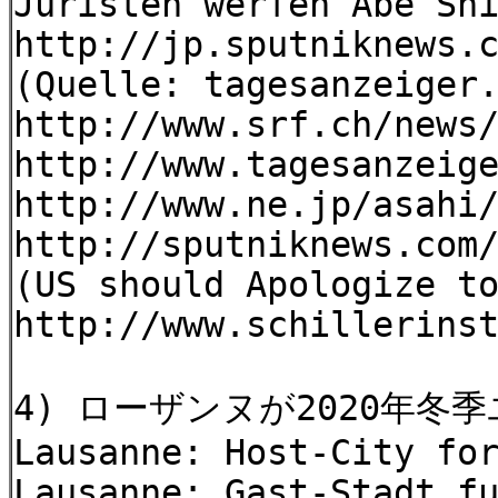
Juristen werfen Abe Sh
http://jp.sputniknews.
(Quelle: tagesanzeiger
http://www.srf.ch/news
http://www.tagesanzeig
http://www.ne.jp/asahi
http://sputniknews.com
(US should Apologize t
http://www.schillerins
4) ローザンヌが2020年
Lausanne: Host-City fo
Lausanne: Gast-Stadt f