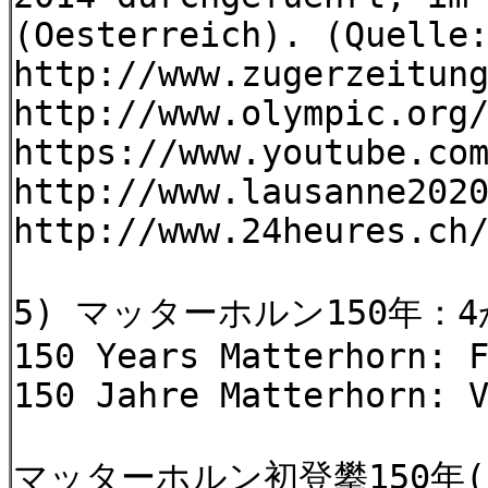
(Oesterreich). (Quelle
http://www.zugerzeitun
http://www.olympic.org
https://www.youtube.co
http://www.lausanne202
http://www.24heures.ch
5) マッターホルン150年：4か国
150 Years Matterhorn: 
150 Jahre Matterhorn: 
マッターホルン初登攀150年(