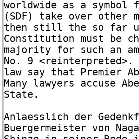
worldwide as a symbol 
(SDF) take over other 
then still the so far 
Constitution must be c
majority for such an a
No. 9 <reinterpreted>.
law say that Premier A
Many lawyers accuse Ab
State.
Anlaesslich der Gedenk
Buergermeister von Nag