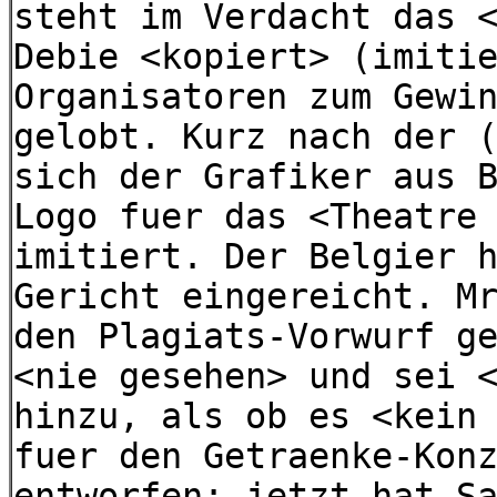
steht im Verdacht das 
Debie <kopiert> (imiti
Organisatoren zum Gewi
gelobt. Kurz nach der 
sich der Grafiker aus 
Logo fuer das <Theatre
imitiert. Der Belgier 
Gericht eingereicht. M
den Plagiats-Vorwurf g
<nie gesehen> und sei 
hinzu, als ob es <kein
fuer den Getraenke-Kon
entworfen; jetzt hat S