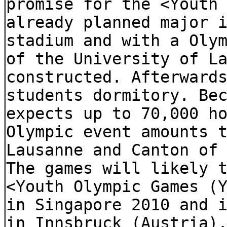
promise for the <Youth
already planned major 
stadium and with a Oly
of the University of L
constructed. Afterward
students dormitory. Be
expects up to 70,000 h
Olympic event amounts 
Lausanne and Canton of
The games will likely 
<Youth Olympic Games (
in Singapore 2010 and 
in Innsbruck (Austria)