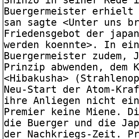
Shinzo in seiner Rede 
Buergermeister erhielt
san sagte <Unter uns b
Friedensgebot der japa
werden koennte>. In ei
Buergermeister zudem, 
Prinzip abwenden, dem 
<Hibakusha> (Strahleno
Neu-Start der Atom-Kra
ihre Anliegen nicht ei
Premier keine Miene. D
die Buerger und die Ja
der Nachkriegs-Zeit. P