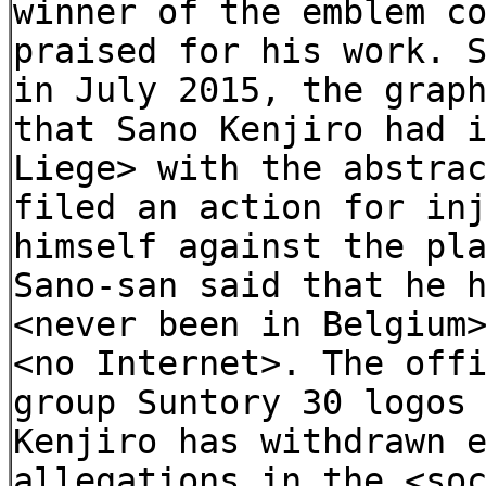
winner of the emblem c
praised for his work. 
in July 2015, the grap
that Sano Kenjiro had 
Liege> with the abstra
filed an action for in
himself against the pl
Sano-san said that he 
<never been in Belgium
<no Internet>. The off
group Suntory 30 logos
Kenjiro has withdrawn 
allegations in the <so