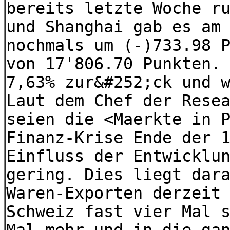
bereits letzte Woche r
und Shanghai gab es am
nochmals um (-)733.98 
von 17'806.70 Punkten.
7,63% zur&#252;ck und 
Laut dem Chef der Rese
seien die <Maerkte in 
Finanz-Krise Ende der 
Einfluss der Entwicklu
gering. Dies liegt dar
Waren-Exporten derzeit
Schweiz fast vier Mal 