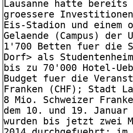
Lausanne hatte bereits
groessere Investitione
Eis-Stadion und einem 
Gelaende (Campus) der 
1'700 Betten fuer die 
Dorf> als Studentenhei
bis zu 70'000 Hotel-Ue
Budget fuer die Verans
Franken (CHF); Stadt L
8 Mio. Schweizer Frank
dem 10. und 19. Januar
wurden bis jetzt zwei 
2014 durchgefuehrt; im