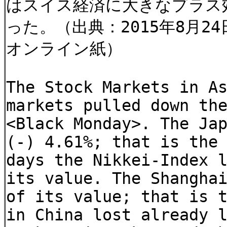
はスイス経済に大きなプラス
った。（出典：2015年8月
オンライン紙）
The Stock Markets in A
markets pulled down th
<Black Monday>. The Ja
(-) 4.61%; that is the
days the Nikkei-Index 
its value. The Shangha
of its value; that is 
in China lost already 