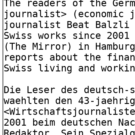
The readers of the Ger
journalist> (economic 
journalist Beat Balzli
Swiss works since 2001
(The Mirror) in Hambur
reports about the fina
Swiss living and worki
Die Leser des deutsch-
waehlten den 43-jaehri
<Wirtschaftsjournalist
2001 beim deutschen Na
Redaktor. Sein Spezial