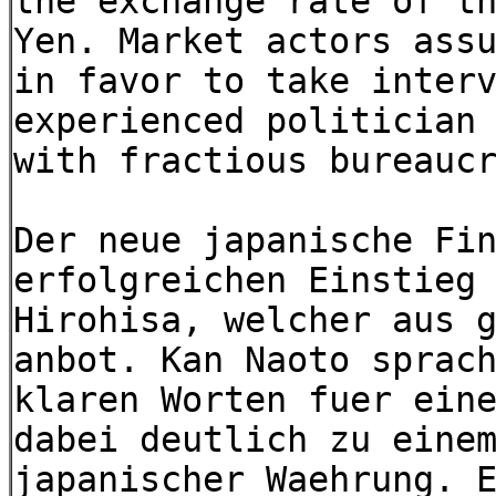
the exchange rate of t
Yen. Market actors ass
in favor to take inter
experienced politician
with fractious bureauc
Der neue japanische Fi
erfolgreichen Einstieg
Hirohisa, welcher aus 
anbot. Kan Naoto sprac
klaren Worten fuer ein
dabei deutlich zu eine
japanischer Waehrung. 