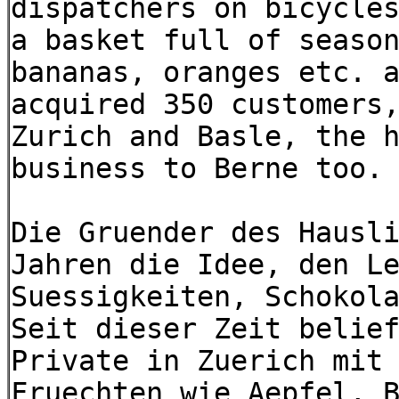
dispatchers on bicycle
a basket full of seaso
bananas, oranges etc. 
acquired 350 customers
Zurich and Basle, the 
business to Berne too.
Die Gruender des Hausl
Jahren die Idee, den L
Suessigkeiten, Schokol
Seit dieser Zeit belie
Private in Zuerich mit
Fruechten wie Aepfel, 