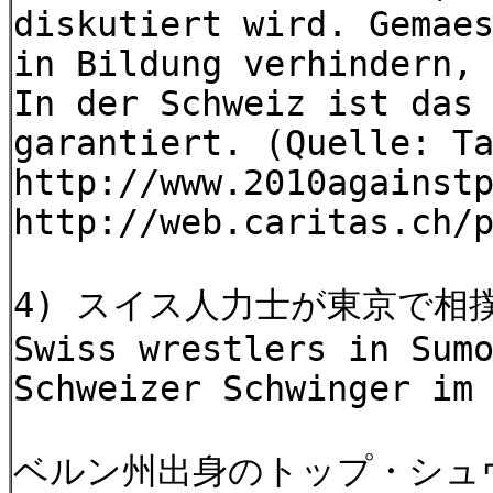
diskutiert wird. Gemae
in Bildung verhindern,
In der Schweiz ist das
garantiert. (Quelle: T
http://www.2010against
http://web.caritas.ch/
4) スイス人力士が東京で相
Swiss wrestlers in Sum
Schweizer Schwinger im
ベルン州出身のトップ・シュ