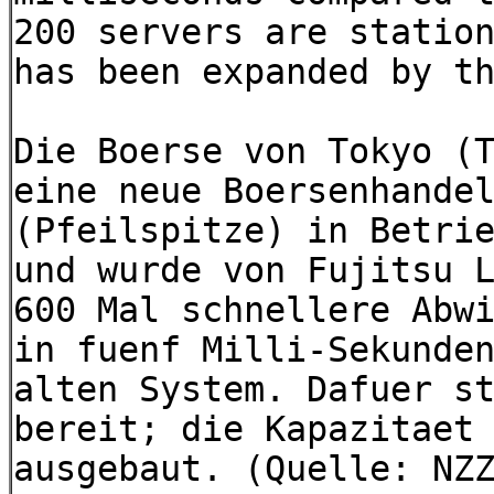
200 servers are statio
has been expanded by t
Die Boerse von Tokyo (
eine neue Boersenhande
(Pfeilspitze) in Betri
und wurde von Fujitsu 
600 Mal schnellere Abw
in fuenf Milli-Sekunde
alten System. Dafuer s
bereit; die Kapazitaet
ausgebaut. (Quelle: NZ