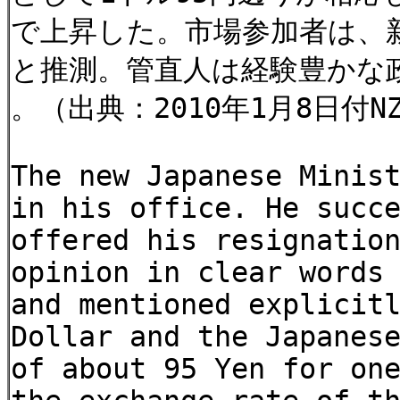
で上昇した。市場参加者は、
と推測。管直人は経験豊かな
。（出典：2010年1月8日付N
The new Japanese Minis
in his office. He succ
offered his resignatio
opinion in clear words
and mentioned explicit
Dollar and the Japanes
of about 95 Yen for on