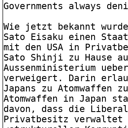
Governments always den
Wie jetzt bekannt wurd
Sato Eisaku einen Staa
mit den USA in Privatb
Sato Shinji zu Hause a
Aussenministerium uebe
verweigert. Darin erla
Japans zu Atomwaffen z
Atomwaffen in Japan st
davon, dass die Libera
Privatbesitz verwaltet