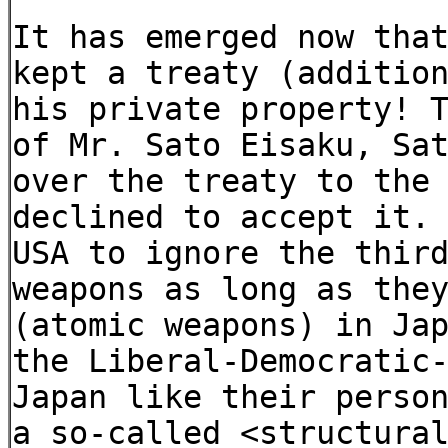
It has emerged now tha
kept a treaty (additio
his private property! 
of Mr. Sato Eisaku, Sa
over the treaty to the
declined to accept it.
USA to ignore the thir
weapons as long as the
(atomic weapons) in Ja
the Liberal-Democratic
Japan like their perso
a so-called <structura