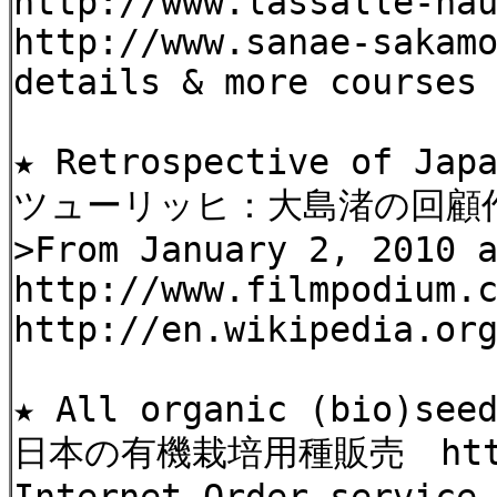
http://www.lassalle-ha
http://www.sanae-sakam
details & more courses
★ Retrospective of Jap
ツューリッヒ：大島渚の回顧
>From January 2, 2010 
http://www.filmpodium.
http://en.wikipedia.or
★ All organic (bio)see
日本の有機栽培用種販売 http://