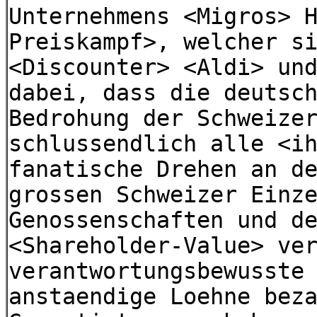
Unternehmens <Migros> 
Preiskampf>, welcher s
<Discounter> <Aldi> un
dabei, dass die deutsc
Bedrohung der Schweize
schlussendlich alle <i
fanatische Drehen an d
grossen Schweizer Einz
Genossenschaften und d
<Shareholder-Value> ve
verantwortungsbewusste
anstaendige Loehne bez