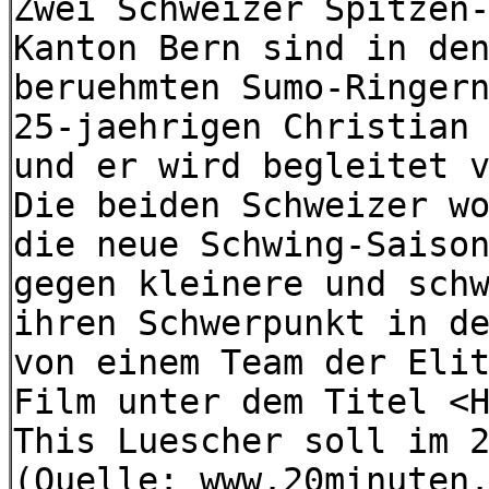
Zwei Schweizer Spitzen
Kanton Bern sind in de
beruehmten Sumo-Ringer
25-jaehrigen Christian
und er wird begleitet 
Die beiden Schweizer w
die neue Schwing-Saiso
gegen kleinere und sch
ihren Schwerpunkt in d
von einem Team der Eli
Film unter dem Titel <
This Luescher soll im 
(Quelle: www.20minuten