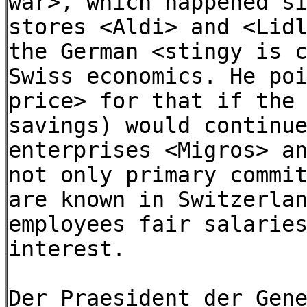
war>, which happened s
stores <Aldi> and <Lid
the German <stingy is 
Swiss economics. He po
price> for that if the
savings) would continu
enterprises <Migros> a
not only primary commi
are known in Switzerla
employees fair salarie
interest.
Der Praesident der Gen