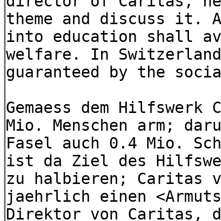
director of Caritas, h
theme and discuss it. 
into education shall a
welfare. In Switzerlan
guaranteed by the soci
Gemaess dem Hilfswerk 
Mio. Menschen arm; dar
Fasel auch 0.4 Mio. Sc
ist da Ziel des Hilfsw
zu halbieren; Caritas 
jaehrlich einen <Armut
Direktor von Caritas, 