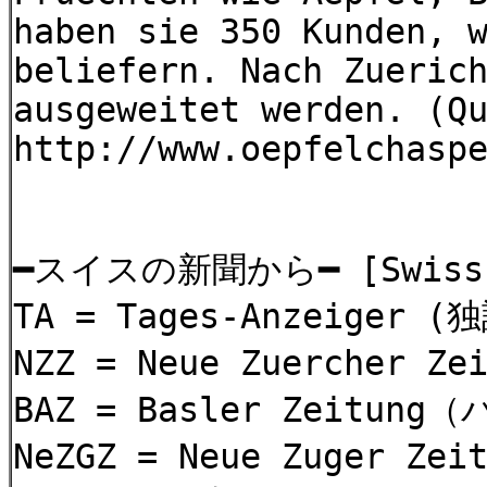
haben sie 350 Kunden, 
beliefern. Nach Zueric
ausgeweitet werden. (Q
http://www.oepfelchasp
━スイスの新聞から━ [Swiss me
TA = Tages-Anzeiger
NZZ = Neue Zuerche
BAZ = Basler Zeitu
NeZGZ = Neue Zuger Z