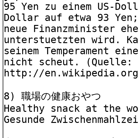
95 Yen zu einem US-Dol
Dollar auf etwa 93 Yen
neue Finanzminister eh
unterstuetzten wird. K
seinem Temperament ein
nicht scheut. (Quelle:
http://en.wikipedia.or
8) 職場の健康おやつ
Healthy snack at the w
Gesunde Zwischenmahlze