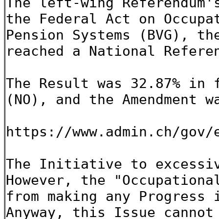
The left-wing Referendum'
the Federal Act on Occupa
Pension Systems (BVG), th
reached a National Refere
The Result was 32.87% in 
(NO), and the Amendment w
https://www.admin.ch/gov/
The Initiative to excessi
However, the "Occupationa
from making any Progress 
Anyway, this Issue cannot