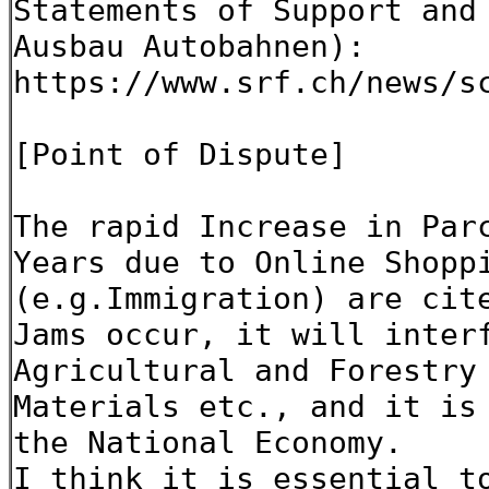
Statements of Support and
Ausbau Autobahnen):
https://www.srf.ch/news/s
[Point of Dispute]
The rapid Increase in Par
Years due to Online Shopp
(e.g.Immigration) are cit
Jams occur, it will inter
Agricultural and Forestry
Materials etc., and it is
the National Economy.
I think it is essential t