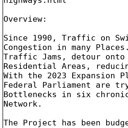
highways.html
Overview:
Since 1990, Traffic on Sw
Congestion in many Places
Traffic Jams, detour onto
Residential Areas, reduci
With the 2023 Expansion P
Federal Parliament are tr
Bottlenecks in six chroni
Network.
The Project has been budg