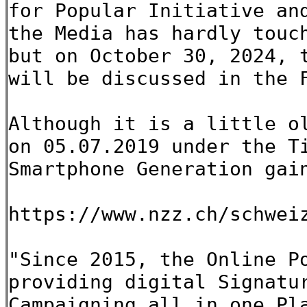
for Popular Initiative an
the Media has hardly touc
but on October 30, 2024, 
will be discussed in the 
Although it is a little o
on 05.07.2019 under the T
Smartphone Generation gai
https://www.nzz.ch/schwei
"Since 2015, the Online P
providing digital Signatu
Campaigning all in one Pl