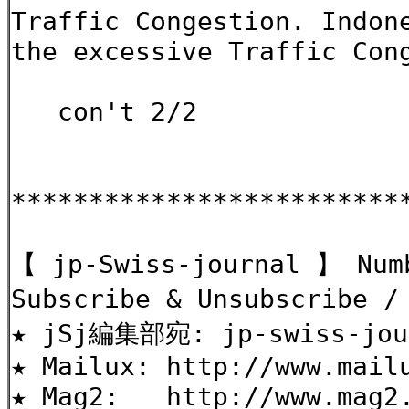
Traffic Congestion. Indon
the excessive Traffic Con
con't 2/2
*************************
【 jp-Swiss-journal 】 Num
Subscribe & Unsubscri
★ jSj編集部宛: jp-swiss-jour
★ Mailux: http://www.mail
★ Mag2: http://www.mag2.