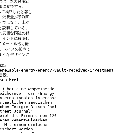
のは、水力発電と
気に変換する。
って成功したと報じ
ー消費量が予測可
トではなく、土や
と説明している。
的安価な同社の解
、インドに移築し
0メートル迄可能
。スイスの拠点で
ようなデザインに
とは」
enewable-energy-energy-vault-received-investment
建設」
583.html
I) hat eine wegweisende
eichernder Turm (Energy
nternationales Interesse.
staatlichen saudischen
chen Energie-Riesen Enel
treet Journal".
eibt die Firma einen 120
eren Zement-Bloecken.
. Mit einem einfachen
eichert werden.