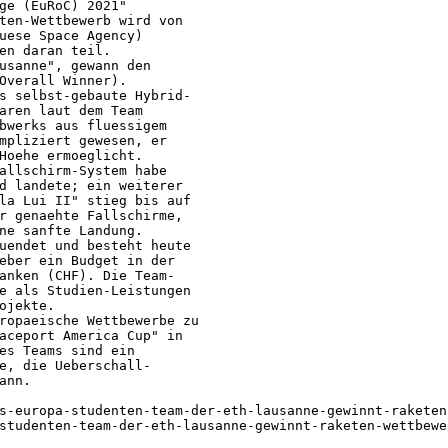
ge (EuRoC) 2021"
ten-Wettbewerb wird von
uese Space Agency)
en daran teil.
usanne", gewann den
Overall Winner).
s selbst-gebaute Hybrid-
aren laut dem Team
bwerks aus fluessigem
mpliziert gewesen, er
Hoehe ermoeglicht.
allschirm-System habe
d landete; ein weiterer
la Lui II" stieg bis auf
r genaehte Fallschirme,
ne sanfte Landung.
uendet und besteht heute
eber ein Budget in der
anken (CHF). Die Team-
e als Studien-Leistungen
ojekte.
ropaeische Wettbewerbe zu
aceport America Cup" in
es Teams sind ein
e, die Ueberschall-
ann.
s-europa-studenten-team-der-eth-lausanne-gewinnt-raketen
studenten-team-der-eth-lausanne-gewinnt-raketen-wettbewe