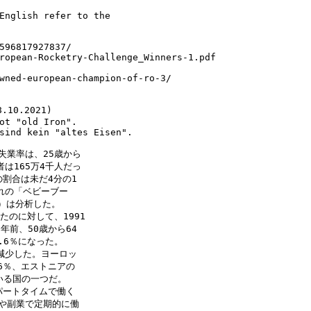
English refer to the
596817927837/
ropean-Rocketry-Challenge_Winners-1.pdf
wned-european-champion-of-ro-3/
10.2021)
ot "old Iron".
sind kein "altes Eisen".
。失業率は、25歳から
者は165万4千人だっ
の割合は未だ4分の1
まれの「ベビーブー
S）は分析した。
たのに対して、1991
年前、50歳から64
.6％になった。
に減少した。ヨーロッ
6％、エストニアの
ている国の一つだ。
パートタイムで働く
末や副業で定期的に働