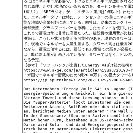
るにはエネルギーが必要で、下げるとエネルギーが放出される
同じ原理。川や貯水池の水が落ちる力を、タービンを使って電
(重力)」「SRFラジオ」が、このテスト運用は1年以上にわた
た。エネルギータワーは特に、データセンターの様にエネルギ
能な地域や産業分野に適している。同社は、従来のコンクリー
焼却残渣、グラスファイバーを原料にしたセメントを使用した
これまで蓄電は常に非常に高価だった。建設費や運用費が比較
決策は、こうした状況を変える可能性がある。現在のタワーは
て、現地でエネルギーを大量生産する。タワーの高さは最高20
ながら、蓄電に値するには、最低でも20階建ての高さが必要だ
は、既に新工場が計画されているが、タワーではなく、ビルの
なる予定。
【参考】「ソフトバンクが出資したEnergy Vault社の技術
https://www.s-ge.com/ja/article/niyusu/20193-r
「米国でエネルギー貯蔵のため5億2000万ドルの巨大タワーを
https://jp.sputniknews.com/20211029/52000-9406
Das Unternehmen "Energy Vault SA" in Lugano (T
Energie-Speicherung entwickelt; ein Energie-sp
Storage Tower) und diese Loesung stoesst auf i
Die "Super-Batterie" lockt Investoren wie den 
Oelkonzern Aramco, SoftBank oder den italienis
an, berichten Medien unter anderem "The Wall S
In der Suedschweiz (Southern Switzerland) betr
Meter hohen Turm, bestehend aus 35-Tonnen-schw
Darin wird Solar- und Wind-Energie gespeichert
Trick kann im Beton-Bauwerk Elektrizitaet gesp