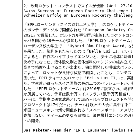
2) 欧州ロケット・コンテストでスイスが優勝 (Wed. 27.10.
Swiss Success at European Rocketry Challenge (
Schweizer Erfolg an European Rocketry Challeng
「EPFLローザンヌ（スイス連邦工科大学）」のロケットティ
のポンテ・デ・ソルで開催された「European Rocketry Chal
2021」で優勝した。ポルトガル宇宙庁が主催したロケットコ
ッパ各国から19チームが参加した。「EPFLロケットティーム
ローザンヌ校の学生で、「Hybrid 3km Flight Award
を果たした。勝利をもたらしたのは「Bella Lui II」と
によると、自作のハイブリッドエンジンと、安全に地球に帰還
決め手になった。液体酸化剤と固体燃料のエンジンの組み立て
高さで精度を上げることが出来た。独自開発した機械式パラシ
によって、ロケットが良好な状態で着陸したことも、コンテス
働いた。EPFLティームのロケット「Bella Lui II」は、高
た。学生達が縫ったスイス国旗の色の二つのパラシュートが、
した。「EPFLロケットティーム」は2016年に設立され、現在E
が所属している。予算は数十万スイスフラン(数千万円相当)。
バーは、学期中に研究成果として認められるプロジェクトを開
プロジェクトは47件だった。チームは欧州の大会に集中するこ
米国ニューメキシコ州で開催される「スペースポート・アメリ
参加しない。ティームの更なる目標は、液体燃料エンジンの改
トの開発。
Das Raketen-Team der "EPFL Lausanne" (Swiss Fe