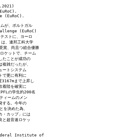
2021)
EuRoC).
e (EuRoC).
ームが、ポルトガル
lenge (EuRoC)
ンテストに、ヨーロ
」は、連邦工科大学
」を受賞、尚且つ総合優勝
いうロケットで、チーム
したことが成功の
は複雑だったが、
ュートシステム
トで更に有利に
度3167mまで上昇し
軟着陸を確実に
PFLの学生約200名
ティームのメン
発する。今年の
とを決めた為、
カ・カップ」には
良と超音速ロケッ
deral Institute of