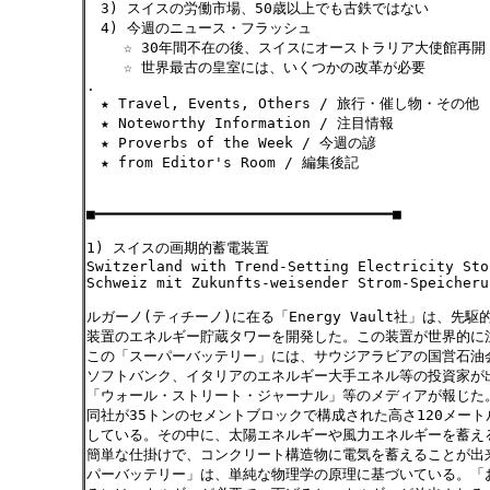
3) スイスの労働市場、50歳以上でも古鉄ではない
4) 今週のニュース・フラッシュ
☆ 30年間不在の後、スイスにオーストラリア大使館再開
☆ 世界最古の皇室には、いくつかの改革が必要
.
★ Travel, Events, Others / 旅行・催し物・その他
★ Noteworthy Information / 注目情報
★ Proverbs of the Week / 今週の諺
★ from Editor's Room / 編集後記
■━━━━━━━━━━━━━━━━━━━━━━━━━━━━━━━━━━■
1) スイスの画期的蓄電装置
Switzerland with Trend-Setting Electricity Sto
Schweiz mit Zukunfts-weisender Strom-Speicheru
ルガーノ(ティチーノ)に在る「Energy Vault社」は、先
装置のエネルギー貯蔵タワーを開発した。この装置が世界的に
この「スーパーバッテリー」には、サウジアラビアの国営石油
ソフトバンク、イタリアのエネルギー大手エネル等の投資家が
「ウォール・ストリート・ジャーナル」等のメディアが報じた
同社が35トンのセメントブロックで構成された高さ120メー
している。その中に、太陽エネルギーや風力エネルギーを蓄え
簡単な仕掛けで、コンクリート構造物に電気を蓄えることが出
パーバッテリー」は、単純な物理学の原理に基づいている。「