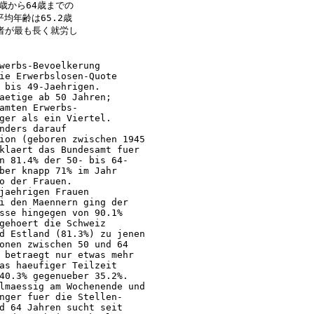
歳から64歳までの
均年齢は65.2歳
労者が最も長く就労し
werbs-Bevoelkerung
ie Erwerbslosen-Quote
 bis 49-Jaehrigen.
aetige ab 50 Jahren;
amten Erwerbs-
ger als ein Viertel.
nders darauf
ion (geboren zwischen 1945
klaert das Bundesamt fuer
n 81.4% der 50- bis 64-
ber knapp 71% im Jahr
o der Frauen.
jaehrigen Frauen
i den Maennern ging der
sse hingegen von 90.1%
gehoert die Schweiz
d Estland (81.3%) zu jenen
onen zwischen 50 und 64
 betraegt nur etwas mehr
as haeufiger Teilzeit
40.3% gegenueber 35.2%.
lmaessig am Wochenende und
nger fuer die Stellen-
d 64 Jahren sucht seit