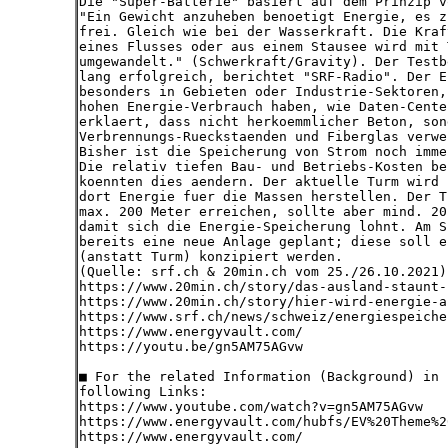
Die "Super-Batterie" basiert auf dem Prinzip v
"Ein Gewicht anzuheben benoetigt Energie, es z
frei. Gleich wie bei der Wasserkraft. Die Kraf
eines Flusses oder aus einem Stausee wird mit 
umgewandelt." (Schwerkraft/Gravity). Der Testb
lang erfolgreich, berichtet "SRF-Radio". Der E
besonders in Gebieten oder Industrie-Sektoren,
hohen Energie-Verbrauch haben, wie Daten-Cente
erklaert, dass nicht herkoemmlicher Beton, son
Verbrennungs-Rueckstaenden und Fiberglas verwe
Bisher ist die Speicherung von Strom noch imme
Die relativ tiefen Bau- und Betriebs-Kosten be
koennten dies aendern. Der aktuelle Turm wird 
dort Energie fuer die Massen herstellen. Der T
max. 200 Meter erreichen, sollte aber mind. 20
damit sich die Energie-Speicherung lohnt. Am S
bereits eine neue Anlage geplant; diese soll e
(anstatt Turm) konzipiert werden.
(Quelle: srf.ch & 20min.ch vom 25./26.10.2021)
https://www.20min.ch/story/das-ausland-staunt-
https://www.20min.ch/story/hier-wird-energie-a
https://www.srf.ch/news/schweiz/energiespeiche
https://www.energyvault.com/
https://youtu.be/gn5AM75AGvw
■ For the related Information (Background) in 
following Links:
https://www.youtube.com/watch?v=gn5AM75AGvw
https://www.energyvault.com/hubfs/EV%20Theme%2
https://www.energyvault.com/