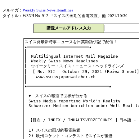
メルマガ：
Weekly Swiss News Headlines
タイトル：WSNH No. 912 『スイスの画期的蓄電装置』他 2021/10/30
購読メールアドレス入力
スイス発最新時事ニュースを日英独語併記で配信！
★━━━━━━━━━━━━━━━━━━━━━━━━━★
┃
┃ Multilingual Internet Mail Magazine
┃ Weekly Swiss News Headlines
┃ ウイークリー・スイス・ニュース・ヘッドラインズ
┃ 【 No. 912 - October 29, 2021 (Reiwa 3-nen)
┃ www.swissjapanwatcher.ch
┃
★━━━━━━━━━━━━━━━━━━━━━━━━━━━━━━━━━★
▼ スイスの報道で世界が分かる
Swiss Media reporting World's Reality
Schweizer Medien berichten ueber Welt-Realit
【目次 / INDEX / INHALTSVERZEICHNIS 】日本語 - E
1) スイスの画期的蓄電装置
2) 欧州ロケット・コンテストでスイスが優勝