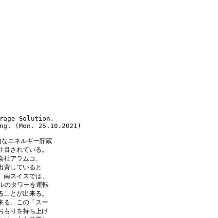
rage Solution.
ng. (Mon. 25.10.2021)
駆的なエネルギー貯蔵
注目されている。
会社アラムコ、
出資していると
。南スイスでは、
トルのタワーを運転
ることが出来る。
来る。この「スー
おもりを持ち上げ