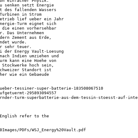
on einfacher Physik.
u senken setzt Energie
t des fallenden Wassers
Turbinen in Strom
etrieb lief ueber ein Jahr
nergie-Turm eignet sich
 die einen vorhersehbar
r. Das Unternehmen
dern Zement aus Erde,
ndet wurde.
r sehr teuer.
i der Energy Vault-Loesung
nach Indien umziehen und
urm kann eine Hoehe von
 Stockwerke hoch sein,
chweizer Standort ist
her wie ein Gebaeude
ueber-tessiner-super-batterie-183508067510
ufgetuermt-295893094557
rnder-turm-superbatterie-aus-dem-tessin-stoesst-auf-inte
English refer to the
0Images/PDFs/WSJ_Energy%20Vault.pdf