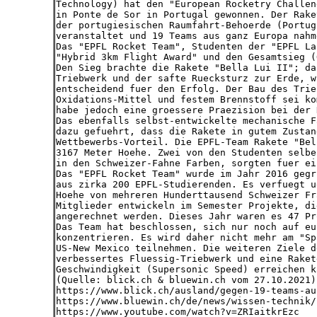
Technology) hat den "European Rocketry Challen
in Ponte de Sor in Portugal gewonnen. Der Rake
der portugiesischen Raumfahrt-Behoerde (Portug
veranstaltet und 19 Teams aus ganz Europa nahm
Das "EPFL Rocket Team", Studenten der "EPFL La
"Hybrid 3km Flight Award" und den Gesamtsieg (
Den Sieg brachte die Rakete "Bella Lui II"; da
Triebwerk und der safte Ruecksturz zur Erde, w
entscheidend fuer den Erfolg. Der Bau des Trie
Oxidations-Mittel und festem Brennstoff sei ko
habe jedoch eine groessere Praezision bei der 
Das ebenfalls selbst-entwickelte mechanische F
dazu gefuehrt, dass die Rakete in gutem Zustan
Wettbewerbs-Vorteil. Die EPFL-Team Rakete "Bel
3167 Meter Hoehe. Zwei von den Studenten selbe
in den Schweizer-Fahne Farben, sorgten fuer ei
Das "EPFL Rocket Team" wurde im Jahr 2016 gegr
aus zirka 200 EPFL-Studierenden. Es verfuegt u
Hoehe von mehreren Hunderttausend Schweizer Fr
Mitglieder entwickeln im Semester Projekte, di
angerechnet werden. Dieses Jahr waren es 47 Pr
Das Team hat beschlossen, sich nur noch auf eu
konzentrieren. Es wird daher nicht mehr am "Sp
US-New Mexico teilnehmen. Die weiteren Ziele d
verbessertes Fluessig-Triebwerk und eine Raket
Geschwindigkeit (Supersonic Speed) erreichen k
(Quelle: blick.ch & bluewin.ch vom 27.10.2021)
https://www.blick.ch/ausland/gegen-19-teams-au
https://www.bluewin.ch/de/news/wissen-technik/
https://www.youtube.com/watch?v=ZRIaitkrEzc