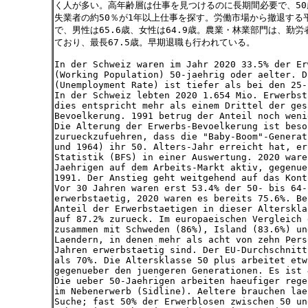
く人が多い。高年齢層は仕事を見つけるのに長期間必要で、50
失業者の約50％が1年以上仕事を探す。労働市場から撤退する平
で、男性は65.6歳、女性は64.9歳。農業・林業部門は、勤
ており、最長67.5歳。早期退職も行われている。
In der Schweiz waren im Jahr 2020 33.5% der Er
(Working Population) 50-jaehrig oder aelter. D
(Unemployment Rate) ist tiefer als bei den 25-
In der Schweiz lebten 2020 1.654 Mio. Erwerbst
dies entspricht mehr als einem Drittel der ges
Bevoelkerung. 1991 betrug der Anteil noch weni
Die Alterung der Erwerbs-Bevoelkerung ist beso
zurueckzufuehren, dass die "Baby-Boom"-Generat
und 1964) ihr 50. Alters-Jahr erreicht hat, er
Statistik (BFS) in einer Auswertung. 2020 ware
Jaehrigen auf dem Arbeits-Markt aktiv, gegenue
1991. Der Anstieg geht weitgehend auf das Kont
Vor 30 Jahren waren erst 53.4% der 50- bis 64-
erwerbstaetig, 2020 waren es bereits 75.6%. Be
Anteil der Erwerbstaetigen in dieser Alterskla
auf 87.2% zurueck. Im europaeischen Vergleich 
zusammen mit Schweden (86%), Island (83.6%) un
Laendern, in denen mehr als acht von zehn Pers
Jahren erwerbstaetig sind. Der EU-Durchschnitt
als 70%. Die Altersklasse 50 plus arbeitet etw
gegenueber den juengeren Generationen. Es ist 
Die ueber 50-Jaehrigen arbeiten haeufiger rege
im Nebenerwerb (Sidline). Aeltere brauchen lae
Suche; fast 50% der Erwerblosen zwischen 50 un