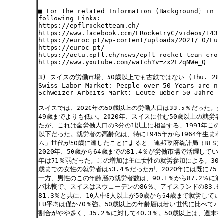
■ For the related Information (Background) in 
following Links:
https://epflrocketteam.ch/
https://www.facebook.com/ERocketryC/videos/143
https://euroc.pt/wp-content/uploads/2021/10/Eu
https://euroc.pt/
https://actu.epfl.ch/news/epfl-rocket-team-cro
https://www.youtube.com/watch?v=zx2LZqNWe_Q
3) スイスの労働市場、50歳以上でも古鉄ではない (Thu. 28.
Swiss Labor Market: People over 50 Years are n
Schweizer Arbeits-Markt: Leute ueber 50 Jahre 
スイスでは、2020年の50歳以上の労働人口は33.5％だった
49歳までよりも低い。2020年、スイスに住む50歳以上の就労
たが、これは全労働人口の3分の1以上に相当する。1991年こ
以下だった。就労者の高齢化は、特に1945年から1964年生
ム」世代が50歳に達したことによると、連邦政府統計局（BF
2020年、50歳から64歳までの81.4％が労働市場で活躍してい
年は71％弱だった。この増加は主に女性の就労参加による。30
歳までの女性の就労者は53.4％だったが、2020年には既に75
一方、男性のこの年齢層の就労者数は、90.1％から87.2％
パ比較で、スイスはスウェーデンの86％、アイスランドの83.
81.3％と共に、10人中8人以上が50歳から64歳まで就労し
EU平均は僅か70％強。50歳以上の年齢層は若い世代に比べて
割合がやや多く、35.2％に対して40.3％。50歳以上は、週