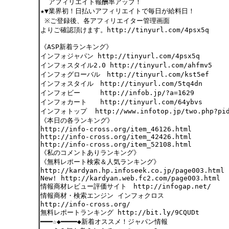
アフィリエイト報酬率アップ！
★▼業界初！日払いアフィリエイトで毎日が給料日！
※ご登録後、各アフィリエイター管理画面
よりご確認頂けます。http://tinyurl.com/4psx5q
《ASP新着ランキング》
インフォジャパン http://tinyurl.com/4psx5q
インフォスタイル2.0 http://tinyurl.com/ahfmv5
インフォグローバル http://tinyurl.com/kst5ef
インフォスタイル http://tinyurl.com/5tq4dn
インフォビー http://infob.jp/?a=1629
インフォカート http://tinyurl.com/64ybvs
インフォトップ http://www.infotop.jp/two.php?pid
《本日の各ランキング》
http://info-cross.org/item_46126.html
http://info-cross.org/item_42426.html
http://info-cross.org/item_52108.html
《私のコメントありランキング》
《無料レポート検索＆人気ランキング》
http://kardyan.hp.infoseek.co.jp/page003.html
New! http://kardyan.web.fc2.com/page003.html
情報商材レビュー評価サイト http://infogap.net/
情報商材・検索エンジン インフォクロス
http://info-cross.org/
無料レポートランキング http://bit.ly/9CQUDt
━━━☆◆━━━━◆新着オススメ！ジャパン情報