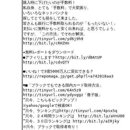
購入時に下げたいのが手数料！
私自身、とても「手数料」で大変困り、
いろいろなネットバンクを
探してとても損をして来ました。
皆さんも銀行に手数料取られるのが「もったいない！」
支払いに無料かもっと安く出来れば、と思うでしょう。
ですが、「この方法」でそれが解決。
http://tinyurl.com/yd6j9h9
http://bit.ly/cRHZHn
★無料レポートをダウンロード
●アフィリします？http://bit.ly/dBAtUP
http://bit.ly/cdvQTY
●いいね！で3億5000万人に宣伝できる？
http://repomaga.jp/get.php?l=a742018aa3
▼■「ブラックでもできる国内カード取得方法」
http://tinyurl.com/64n5z9
http://tinyurl.com/ydyvggz「冊子版」
”只今、こちらをピックアップ！
※yahoo/googleで検索OK!
”只今、ランキングはhttp://tinyurl.com/4psx5q
”只今、２４時間ランキングは http://bit.ly/aVnU00
”只今、３０日ランキングは http://bit.ly/aIRjky
※只今、ブラックで取得者有り！