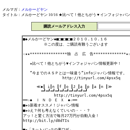
メルマガ：
メルかーどヤン
タイトル：メルかーどヤン 10/16 ★比べて！他とちがう▼インフォジャパン情報更
購読メールアドレス入力
■◆メルかーどヤン◆■□■□■□■２０１０.１０.１６
※この度は、ご購読有難うございます
☆★★****************独 占 広 告**************★
★比べて！他とちがう▼インフォジャパン情報更新中！
”今までのＡＳＰとは一味違う”infoジャパン情報です。
http://tinyurl.com/4psx5q
≪◆┃ i┃n ┃f ┃o ┃J ┃a ┃p ┃a ┃n ┃≫
━┛━┛━┛━┛━┛━┛━┛━┛━┛━┛
http://tinyurl.com/4psx5q
━━☆◆ Ｉ Ｎ Ｄ Ｅ Ｘ ◆☆━━
■★◇新着オススメ！ジャパン情報
■★◇え？何も考えなくていいの・・・？
アッ！と驚く方法で毎月27万円が自動入金！
http://bit.ly/d8dTIs
■★「ネットバンクの裏ワザ」