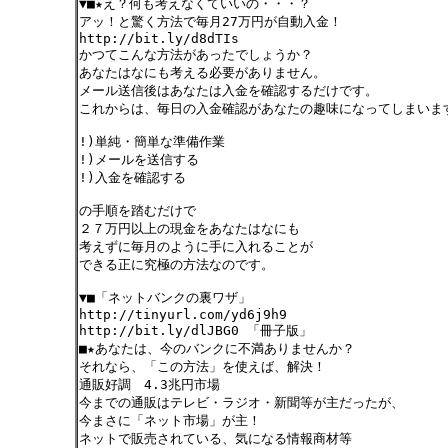
▼■★え？何も考えなくていいの・・・？
アッ！と驚く方法で毎月27万円が自動入金！
http://bit.ly/d8dTIs
かつてこんな方法があったでしょうか？
あなたはなにも考える必要がありません。
メール送信後はあなたは入金を確認するだけです。
これからは、毎日の入金確認があなたの趣味になってしまいま
!)単純・簡単な準備作業
!)メールを送信する
!)入金を確認する
の手順を踏むだけで
２７万円以上の現金をあなたはなにも
考えずに毎月のように手に入れることが
できる正に究極の方法なのです。
▼■「ネットバンクの裏ワザ」
http://tinyurl.com/yd6j9h9
http://bit.ly/dlJBG0 「冊子版」
■★あなたは、今のバンクに不満ありませんか？
それなら、「この方法」を使えば、解決！
通販好調 4.3兆円市場
今までの通販はテレビ・ラジオ・新聞等が主だったが、
今まさに「ネット市場」が主！
ネットで販売されている、気になる情報商材等