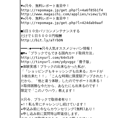
▼★只今、無料レポート進呈中！
http://repomaga.jp/get.php?l=4a6f85b1f4
http://www.magaichi.com/applies/view/1/91
▼★只今、無料レポート進呈中！
http://repomaga.jp/get.php?l=424dab9aaf
■1日１０分パソコンメンテナンスする
だけで１日５０００円報酬
http://bit.ly/aTrbDN
━━━☆◆━━━━◆只今人気オススメジャパン情報！
■▼★「ブラックでもできる国内カード取得方法」
http://tinyurl.com/64n5z9
http://tinyurl.com/ydyvggz「冊子版」
◆体験実感！ブラックの出来なかった私が、
「『ショッピングもキャッシングも出来る』カードが
３枚出来た！！」「こんな時期に限度額アップされた！」
だから、「他と違う体験」したのでサポート出来る！
※取得困難な今だから、あなたにも出来るのです！
限定で「このノウハウ」教えます！
※只今、ブラックで取得者有り！
★!！私も常にチャレンジし続けています！
★申込み前に今ならカウンセリング(無料)あり！
★申し込み前に質問等は即返信します。