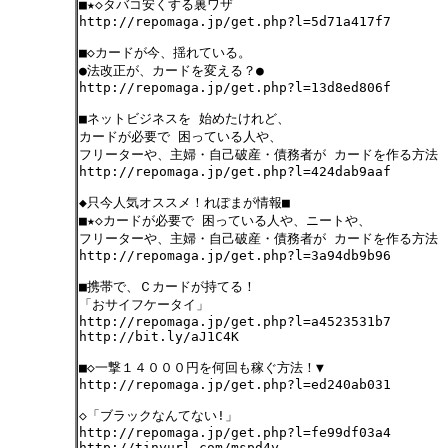
■★◇タバコ安くする裏ワザ
http://repomaga.jp/get.php?l=5d71a417f7
■◇カードが今、揺れている。
●法改正が、カードを変える？●
http://repomaga.jp/get.php?l=13d8ed806f
■ネットビジネスを 始めたけれど、
カードが必要で 困っている人や、
フリーターや、主婦・自己破産・債務者が カードを作る方法
http://repomaga.jp/get.php?l=424dab9aaf
◆只今人気オススメ！れぽまが情報■
■★◇カードが必要で 困っている人や、ニートや、
フリーターや、主婦・自己破産・債務者が カードを作る方法
http://repomaga.jp/get.php?l=3a94db9b96
■携帯で、Ｃカードが持てる！
「おサイフケータイ」
http://repomaga.jp/get.php?l=a4523531b7
http://bit.ly/aJ1C4K
■◇一撃１４０００円を何回も稼ぐ方法！▼
http://repomaga.jp/get.php?l=ed240ab031
◇「ブラックなんてない!」
http://repomaga.jp/get.php?l=fe99df03a4
http://tinyurl.com/mspd4y