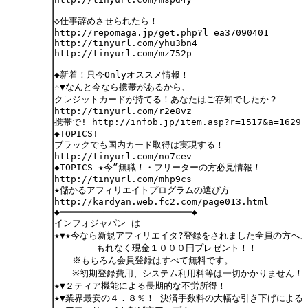
◇仕事辞めさせられたら！
http://repomaga.jp/get.php?l=ea37090401
http://tinyurl.com/yhu3bn4
http://tinyurl.com/mz752p
◆新着！只今Onlyオススメ情報！
☆▼なんと今なら携帯があるから、
クレジットカードが持てる！あなたはご存知でしたか？
http://tinyurl.com/r2e8vz
携帯で! http://infob.jp/item.asp?r=1517&a=1629
◆TOPICS!
ブラックでも国内カード取得は実現する！
http://tinyurl.com/no7cev
◆TOPICS ★今”無職！・フリーターの方必見情報！
http://tinyurl.com/mhp9cs
★儲かるアフィリエイトプログラムの選び方
http://kardyan.web.fc2.com/page013.html
◆━━━━━━━━━━━━━━━━━━━━━━━━◆
インフォジャパン は
★▼★今なら新規アフィリエイタ?登録をされました全員の方へ
もれなく現金１０００円プレゼント！！
※もちろん会員登録はすべて無料です。
※初期登録費用、システム利用料等は一切かかりません！
★▼２ティア機能による長期的な不労所得！
★▼業界最安の４．８％！ 決済手数料の大幅な引き下げによる