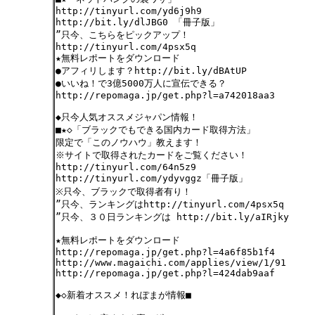
http://tinyurl.com/yd6j9h9
http://bit.ly/dlJBG0 「冊子版」
”只今、こちらをピックアップ！
http://tinyurl.com/4psx5q
★無料レポートをダウンロード
●アフィリします？http://bit.ly/dBAtUP
●いいね！で3億5000万人に宣伝できる？
http://repomaga.jp/get.php?l=a742018aa3
◆只今人気オススメジャパン情報！
■★◇「ブラックでもできる国内カード取得方法」
限定で「このノウハウ」教えます！
※サイトで取得されたカードをご覧ください！
http://tinyurl.com/64n5z9
http://tinyurl.com/ydyvggz「冊子版」
※只今、ブラックで取得者有り！
”只今、ランキングはhttp://tinyurl.com/4psx5q
”只今、３０日ランキングは http://bit.ly/aIRjky
★無料レポートをダウンロード
http://repomaga.jp/get.php?l=4a6f85b1f4
http://www.magaichi.com/applies/view/1/91
http://repomaga.jp/get.php?l=424dab9aaf
◆◇新着オススメ！れぽまが情報■