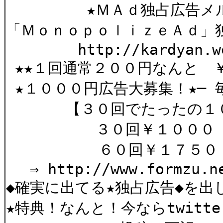
★ＭＡｄ独占広告メル
「ＭｏｎｏｐｏｌｉｚｅＡｄ」
http://kardyan.web.f
★★１回通常２００円なんと 
★１０００円広告大募集！★─ 
【３０回でたったの１０
３０回￥１０００ 
６０回￥１７５０
⇒ http://www.formzu.ne
◆確実に出てる★独占広告◆を出
★特典！なんと！今ならtwitt