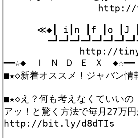
http://tinyurl
≪◆┃ i┃n ┃f ┃o ┃J ┃a
━┛━┛━┛━┛━┛━┛━┛━┛━
http://tinyurl.
━━☆◆ Ｉ Ｎ Ｄ Ｅ Ｘ ◆☆━━
■★◇新着オススメ！ジャパン情
■★◇え？何も考えなくていいの
アッ！と驚く方法で毎月27万
http://bit.ly/d8dTIs