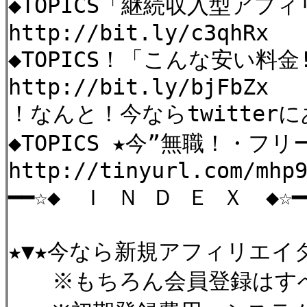
◆TOPICS「継続収入型アフ
http://bit.ly/c3qhRx
◆TOPICS！「こんな安い料
http://bit.ly/bjFbZx
！なんと！今ならtwitter
◆TOPICS ★今”無職！・
http://tinyurl.com/mh
━━☆◆ Ｉ Ｎ Ｄ Ｅ Ｘ ◆☆━
★▼★今なら新規アフィリエイ
※もちろん会員登録はすべ