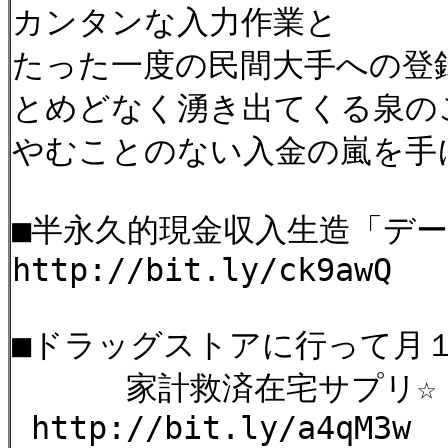
カンタンな入力作業と
たった一度の民間大手への登
とめどなく湧き出てくる泉の
やむことのない入金の嵐を手
■半永久的現金収入生造「デ
http://bit.ly/ck9awQ
■ドラッグストアに行って月
家計救済在宅サプリ☆
http://bit.ly/a4qM3w