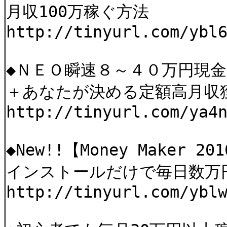
月収100万稼ぐ方法
http://tinyurl.com/ybl
◆ＮＥＯ瞬速８～４０万円現
＋あなたが決める定額高月収
http://tinyurl.com/ya4
◆New!!【Money Maker 20
インストールだけで毎日数万
http://tinyurl.com/ybl