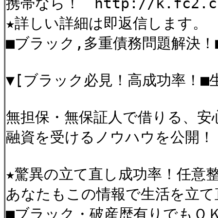
携帯なら！ http://k.fc2.com
★詳しい詳細は即返信します。
■ブラック,多重債務問題解決！■ ha
▼[ブラック必見！高成功率！■
無担保・無保証人で借りる、安
融資を受けるノウハウを公開！
★驚異の立て直し成功率！任意
あなたもこの情報で生活を立
■ブラック・破産歴有りでもＯ