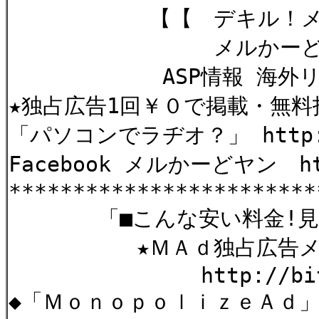
【【 デキル！メ
メルかーど
ASP情報 海外リー
★独占広告1回￥０で掲載・無料
「パソコンでラヂオ？」 http://k
Facebook メルかーどヤン htt
************************
「■こんな安い料金!見た
★ＭＡｄ独占広告メル
http://bit.ly
◆「ＭｏｎｏｐｏｌｉｚｅＡｄ