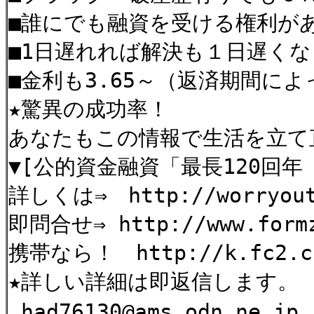
■誰にでも融資を受ける権利が
■1日遅れれば解決も１日遅く
■金利も3.65～（返済期間に
★驚異の成功率！
あなたもこの情報で生活を立て
▼[公的資金融資「最長120回年
詳しくは⇒ http://worryout
即問合せ⇒ http://www.formz
携帯なら！ http://k.fc2.com
★詳しい詳細は即返信します。
had76130@ams.odn.ne