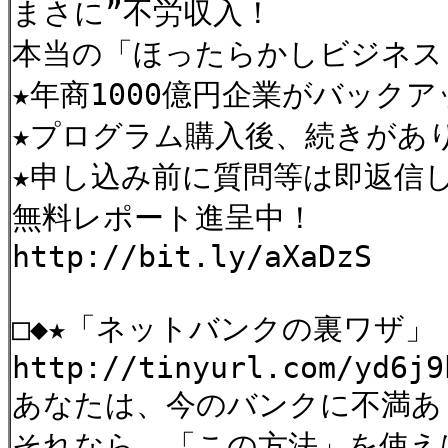
まさに”不労収入！
本当の「ほったらかしビジネス
★年商1000億円企業がバックア
★プログラム購入後、続きがあ
★申し込み前に質問等は即返信
無料レポート進呈中！
http://bit.ly/aXaDzS
□◆★「ネットバンクの裏ワザ」
http://tinyurl.com/yd6j9
あなたは、今のバンクに不満あ
それなら、「この方法」を使え