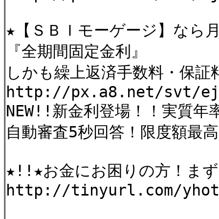
★【ＳＢＩモーゲージ】なら
『全期間固定金利』
しかも繰上返済手数料・保証
http://px.a8.net/svt/e
NEW!!新金利登場！！実質年率9
自動審査5秒回答！限度額最高
★!!★お金にお困りの方！ま
http://tinyurl.com/yho