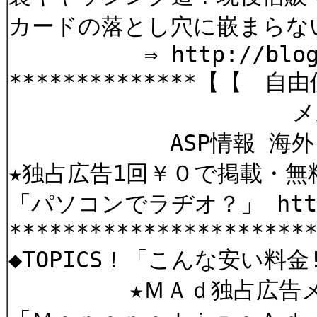
カードの落とし穴に嵌まらな
⇒ http://blog01.s
**************【【 自
メルかー
ASP情報 海外リー
★独占広告1回￥０で掲載・無
「パソコンでラヂオ？」 http://
**********************
◆TOPICS！「こんな安い料
★ＭＡｄ独占広告メル