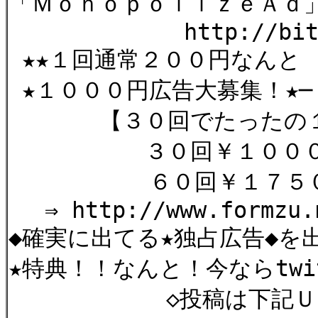
「ＭｏｎｏｐｏｌｉｚｅＡｄ
http://bit.ly
★★１回通常２００円なんと
★１０００円広告大募集！★─
【３０回でたったの１
３０回￥１０００ 
６０回￥１７５
⇒ http://www.formzu.n
◆確実に出てる★独占広告◆を
★特典！！なんと！今ならtwi
◇投稿は下記ＵＲＬ