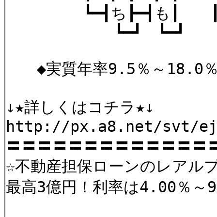
┗━┫ち┣━┫も┃ 
┗━┛ ┗━┛ ┗━
◆実質年率9.5％～18.0
↓★詳しく
http://px.a
〓〓〓〓〓〓〓〓〓〓〓〓〓
☆不動産担保ローンのレアル
最高3億円！利率は4.00％～9