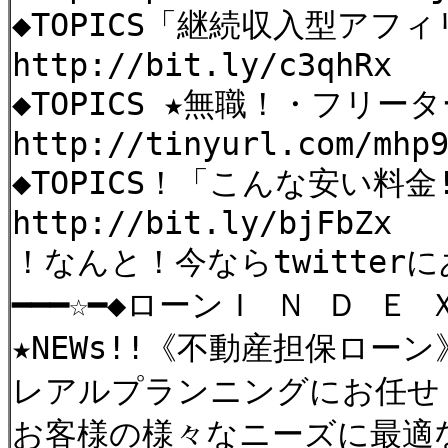
◆TOPICS「継続収入型アフ
http://bit.ly/c3qhRx
◆TOPICS ★無職！・フリ
http://tinyurl.com/mhp
◆TOPICS！「こんな安い料
http://bit.ly/bjFbZx
！なんと！今ならtwitter
━━━☆━◆ローンＩ Ｎ Ｄ Ｅ Ｘ
★NEWs!!《不動産担保ロー
レアルプランニングにお任せ
お客様の様々なニーズに最適