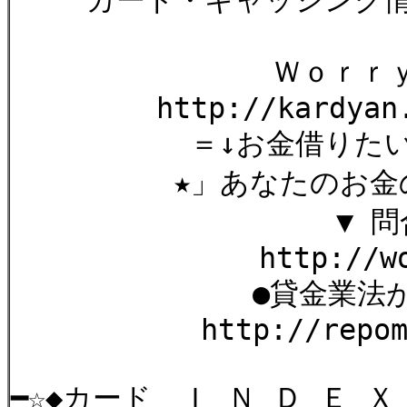
カード・キャッシング情報
Ｗｏｒｒｙｏｕｔ
http://kardyan.hp.i
＝↓お金借りたいけ
★」あなたのお金の悩
▼ 問合せ歓
http://worryou
●貸金業法が変わる
http://repomaga.j
━☆◆カード Ｉ Ｎ Ｄ Ｅ Ｘ 