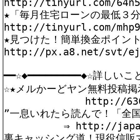
http://tinyurl.com/64n
★「毎月住宅ローンの最低３
http://tinyurl.com/mhp
★見つけた！簡単換金ポイン
http://px.a8.net/svt/e
━━☆◆━━━━━━━━━◆☆詳し
☆★メルかーどヤン無料投稿掲
http://6303.teac
”一息いれたら読んで！「全
⇒ http://japanbrok
裏キャッシング道！現役信販