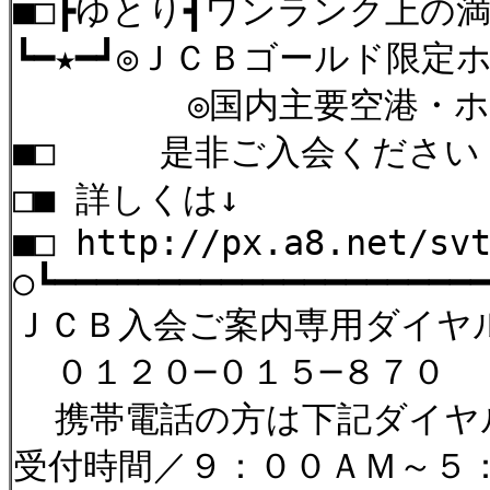
■□┣ゆとり┫
┗━★━┛◎ＪＣＢ
◎国内主要空港・ホノル
■□ 是非ご
□■ 詳
■□ http://px.a8.net/s
○┗━━━━━━━
ＪＣＢ入会ご案内専用ダイヤ
０１２０─０１５─８７０ 
携帯電話の方は下記ダイヤルをご
受付時間／９：００ＡＭ～５