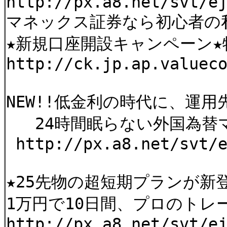
http://px.a8.net/svt/e
マネックス証券なら初心者の
★新規口座開設キャンペーン
http://ck.jp.ap.valuec
NEW!!低金利の時代に、運
24時間眠らない外国為替
http://px.a8.net/svt/
★25先物の超短期プランが新
1万円で10日間、プロのトレ
http://px.a8.net/svt/e