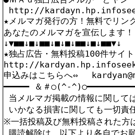
http://kardayn.hp.infose
★メルマガ発行の方！無料でリン
あなたのメルマガを宣伝します！
↓▼■■↓■↓■■↓■↓■↓■■↓■↓■■▼↓
★独占広告・無料投稿100件サイト
http://kardyan.hp.infosee
申込みはこちらへ⇔ kardyan@ma
━━━━━ ＆＃○(^-^)○━━━━━━━━━
当メルマガ掲載の情報に関しては
いかなる損害に関しても一切責
※一括投稿及び無料投稿された方
購読解除は、以下より各自でお