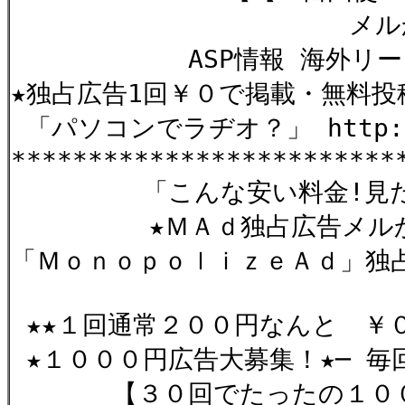
メルかー
ASP情報 海外リード
★独占広告1回￥０で掲載・無料投
「パソコンでラヂオ？」 http://ka
*************************
「こんな安い料金!見た
★ＭＡｄ独占広告メルか
「ＭｏｎｏｐｏｌｉｚｅＡｄ」独
★★１回通常２００円なんと ￥
★１０００円広告大募集！★─ 毎
【３０回でたったの１００