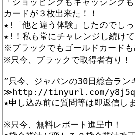
「ショッピングもキャッシングも
カードが３枚出来た！！
★!「他と違う体験」したのでし
★!！私も常にチャレンジし続け
※ブラックでもゴールドカードも
※只今、ブラックで取得者有り！
”只今、ジャパンの30日総合ラ
≫http://tinyurl.com/y8j5
★申し込み前に質問等は即返信し
※只今、無料レポート進呈中！