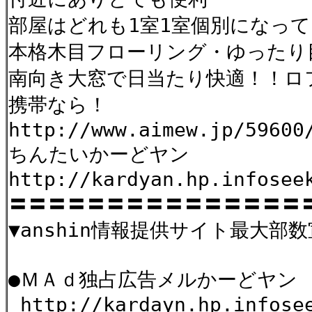
部屋はどれも1室1室個別になっ
本格木目フローリング・ゆったり
南向き大窓で日当たり快適！！ロ
携帯なら！
http://www.aimew.jp/59600
ちんたいかーどヤン
http://kardyan.hp.infosee
〓〓〓〓〓〓〓〓〓〓〓〓〓〓〓
▼anshin情報提供サイト最大部数
●ＭＡｄ独占広告メルかー
http://kardayn.hp.infose