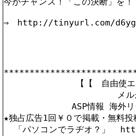
今がチャンス！「この決断」を！
⇒ http://tinyurl.com/d6yg
*************************
【【 自由使エルメ
メルかー
ASP情報 海外リード
★独占広告1回￥０で掲載・無料投
「パソコンでラヂオ？」 http://