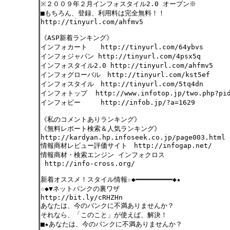
※２００９年２月インフォスタイル2.0 オープン※
■もちろん、登録、利用料は完全無料！！
http://tinyurl.com/ahfmv5
《ASP新着ランキング》
インフォカート http://tinyurl.com/64ybvs
インフォジャパン http://tinyurl.com/4psx5q
インフォスタイル2.0 http://tinyurl.com/ahfmv5
インフォグローバル http://tinyurl.com/kst5ef
インフォスタイル http://tinyurl.com/5tq4dn
インフォトップ http://www.infotop.jp/two.php?pid
インフォビー http://infob.jp/?a=1629
《私のコメントありランキング》
《無料レポート検索＆人気ランキング》
http://kardyan.hp.infoseek.co.jp/page003.html
情報商材レビュー評価サイト http://infogap.net/
情報商材・検索エンジン インフォクロス
http://info-cross.org/
新着オススメ！スタイル情報☆◆━━━━━━━━━◆★
☆◆▼ネットバンクの裏ワザ
http://bit.ly/cRHZHn
あなたは、今のバンクに不満ありませんか？
それなら、「このこと」が使えば、解決！
■★あなたは、今のバンクに不満ありませんか？