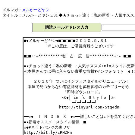
メルマガ：
メルかーどヤン
タイトル：メルかーどヤン 5/31 ◆★チョっト違う！私の新着 ・人気オススメinf
購読メールアドレス入力
■◆メルかーどヤン◆■□■□■□■２０１０.５.３１
※この度は、ご購読有難うございます
■□■☆☆★**********独 占 広 告**********☆☆★ ■□■
◆★チョっト違う！私の新着 ・人気オススメinfoスタイル更新
≪本屋さんでは手に入らない貴重な情報▼インフォＳｔｙｌ
２０１０年 ついにインフォスタイルがリニューアル！
本屋で見つからない有益商材を多種多様のカテゴリーから
「即時ダウンロード」
≪◆┃ in fo Ｓｔｙｌe ┃≫
━┛━┛━┛━┛━┛
http://tinyurl.com/5tq4dn
━━☆◆ Ｉ Ｎ Ｄ Ｅ Ｘ ◆☆━━詳しいことは↓下を見てくださ
◆★新着オススメ！スタイル情報 ■
☆◆▼ネットバンクの裏ワザ
http://bit.ly/cRHZHn