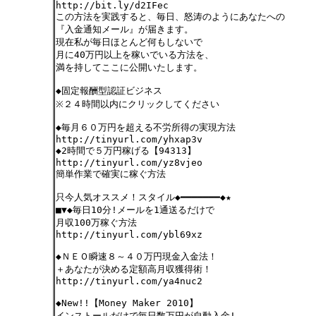
http://bit.ly/d2IFec
この方法を実践すると、毎日、怒涛のようにあなたへの
『入金通知メール』が届きます。
現在私が毎日ほとんど何もしないで
月に40万円以上を稼いでいる方法を、
満を持してここに公開いたします。
◆固定報酬型認証ビジネス
※２４時間以内にクリックしてください
◆毎月６０万円を超える不労所得の実現方法
http://tinyurl.com/yhxap3v
◆2時間で５万円稼げる【94313】
http://tinyurl.com/yz8vjeo
簡単作業で確実に稼ぐ方法
只今人気オススメ！スタイル◆━━━━━━━◆★
■▼◆毎日10分!メールを1通送るだけで
月収100万稼ぐ方法
http://tinyurl.com/ybl69xz
◆ＮＥＯ瞬速８～４０万円現金入金法！
＋あなたが決める定額高月収獲得術！
http://tinyurl.com/ya4nuc2
◆New!!【Money Maker 2010】
インストールだけで毎日数万円が自動入金!