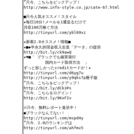
”只今、こちらをピックアップ！
http://www.info-style.co.jp/cate-67.html
■只今人気オススメ！スタイル
★毎日10分!メールを1通送るだけで
月収100万稼ぐ方法
http://tinyurl.com/ybl69xz
★新着2.0オススメ！情報■
★■◆半永久的現金収入生造「データ」の提供
http://bit.ly/ck9awQ
★▼■「 ブラックでも確実発行
国内カード取得方法 」
ずっと欲しかったcreditカードが！★
http://tinyurl.com/d6yg7u
http://tinyurl.com/y9qks7p冊子版
”只今、こちらをピックアップ！
http://bit.ly/dCk3Ps
”只今、こちらをログイン！
http://bit.ly/9KxFIv
※只今、無料レポート進呈中！
●ブラックなんてない！
http://tinyurl.com/mspd4y
”只今、2.0のランキングは
http://tinyurl.com/ahfmv5