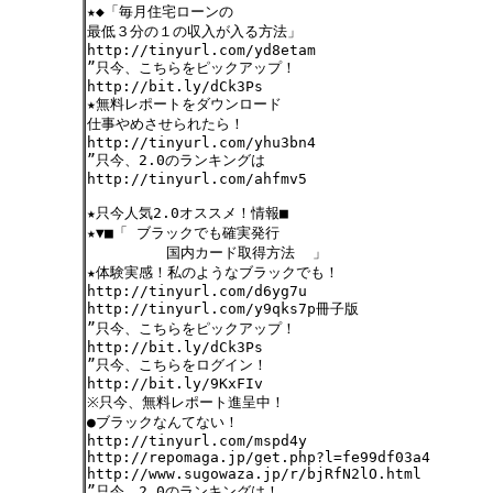
★◆「毎月住宅ローンの
最低３分の１の収入が入る方法」
http://tinyurl.com/yd8etam
”只今、こちらをピックアップ！
http://bit.ly/dCk3Ps
★無料レポートをダウンロード
仕事やめさせられたら！
http://tinyurl.com/yhu3bn4
”只今、2.0のランキングは
http://tinyurl.com/ahfmv5
★只今人気2.0オススメ！情報■
★▼■「 ブラックでも確実発行
国内カード取得方法 」
★体験実感！私のようなブラックでも！
http://tinyurl.com/d6yg7u
http://tinyurl.com/y9qks7p冊子版
”只今、こちらをピックアップ！
http://bit.ly/dCk3Ps
”只今、こちらをログイン！
http://bit.ly/9KxFIv
※只今、無料レポート進呈中！
●ブラックなんてない！
http://tinyurl.com/mspd4y
http://repomaga.jp/get.php?l=fe99df03a4
http://www.sugowaza.jp/r/bjRfN2lO.html
”只今、2.0のランキングは！