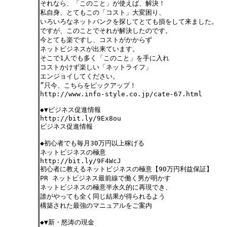
それなら、「このこと」が使えば、解決！
私自身、とてもこの「コスト」大変困り、
いろいろなネットバンクを探してとても損をして来ました。
ですが、このことでそれが解決したのです。
今とても楽ですし、コストがかからず
ネットビジネスが出来ています。
そこで1人でも多く「このこと」を手に入れ
コストかけず楽しい「ネットライフ」
エンジョイしてください。
”只今、こちらをピックアップ！
http://www.info-style.co.jp/cate-67.html
◆▼ビジネス促進情報
http://bit.ly/9Ex8ou
ビジネス促進情報
◆初心者でも毎月30万円以上稼げる
ネットビジネスの極意
http://bit.ly/9F4WcJ
初心者に教えるネットビジネスの極意【90万円利益保証】
PR ネットビジネス最前線で働く男が明かす
ネットビジネスの極意半永久的に再現でき、
誰がやっても全く同じ結果が得られるよう
構築された最強のマニュアルをご案内
◆▼新・怒涛の現金