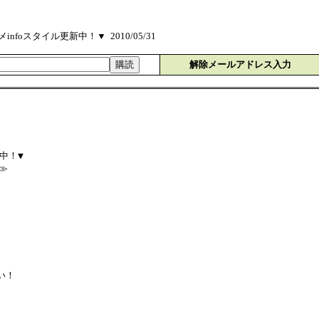
oスタイル更新中！▼ 2010/05/31
解除メールアドレス入力
中！▼
e！≫
い！