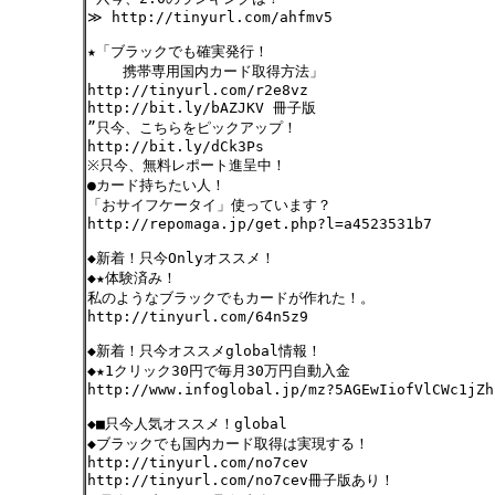
≫ http://tinyurl.com/ahfmv5
★「ブラックでも確実発行！
携帯専用国内カード取得方法」
http://tinyurl.com/r2e8vz
http://bit.ly/bAZJKV 冊子版
”只今、こちらをピックアップ！
http://bit.ly/dCk3Ps
※只今、無料レポート進呈中！
●カード持ちたい人！
「おサイフケータイ」使っています？
http://repomaga.jp/get.php?l=a4523531b7
◆新着！只今Onlyオススメ！
◆★体験済み！
私のようなブラックでもカードが作れた！。
http://tinyurl.com/64n5z9
◆新着！只今オススメglobal情報！
◆★1クリック30円で毎月30万円自動入金
http://www.infoglobal.jp/mz?5AGEwIiofVlCWc1jZh
◆■只今人気オススメ！global
◆ブラックでも国内カード取得は実現する！
http://tinyurl.com/no7cev
http://tinyurl.com/no7cev冊子版あり！