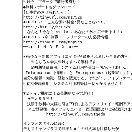
※只今、ブラックで取得者有り！
●無料レポートもダウンロード
[仕事辞めさせられたら！]
http://tinyurl.com/mz752p
◆TOPICS！「こんな安い料金!見たことない！」
http://bit.ly/bjFbZx
！なんと！今ならtwitterにあなたの独占広告出ます！★
◆TOPICS ★今”無職！・フリーターの方必見情報！
http://tinyurl.com/mhp9cs
━━☆◆ Ｉ Ｎ Ｄ Ｅ Ｘ ◆☆━━
★▼★今なら新規アフィリエイタ―登録をされました全員の方へ
※もちろん会員登録はすべて無料です。
※初期登録費用、システム利用料等は一切かかりません！
Information（情報） と Entrepreneur（起業家）
自分の情報・知識・経験を販売する、それがインフォプレナ
※初期登録費用、システム利用料等は一切かかりません！
▼２ティア機能による長期的な不労所得！
▼最大８５％！
決済手数料の大幅な引き下げによるアフィリエイト報酬率ア
※ご登録後、各アフィリエイター管理画面よりご確認頂けま
http://tinyurl.com/5tq4dn
インフォスタイルに続く、
最もスキャンダラスで世界Ｎｏ１の成約率を目指したが