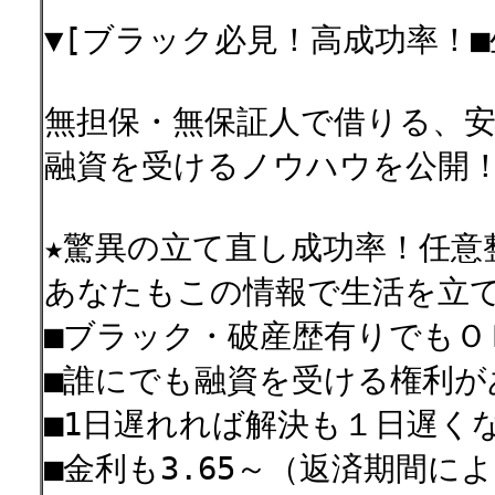
▼[ブラック必見！高成功率！■
無担保・無保証人で借りる、安
融資を受けるノウハウを公開
★驚異の立て直し成功率！任意
あなたもこの情報で生活を立
■ブラック・破産歴有りでもＯ
■誰にでも融資を受ける権利が
■1日遅れれば解決も１日遅く
■金利も3.65～（返済期間