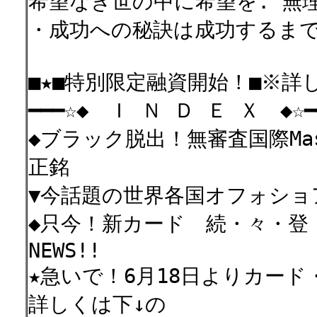
希望なき世の中に希望を. 無
・成功への秘訣は成功するまで
■★■特別限定融資開始！■※
━━━☆◆ Ｉ Ｎ Ｄ Ｅ Ｘ ◆☆━━
◆ブラック脱出！無審査国際Ma
正銘
▼今話題の世界各国オフォショ
◆只今！新カード 続・々・登
NEWS!!
★急いで！6月18日よりカー
詳しくは下↓の