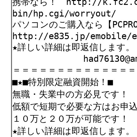
携帯なら！ http://k.fc2.c
bin/hp.cgi/worryo
パソコンのご購入なら【PCPRO
http://e835.jp/emobile/
★詳しい詳細は即返信します。
had76130@ams.o
＝＝＝＝＝＝＝＝＝＝＝＝＝＝
■★■特別限定融資開始！■
無職・失業中の方必見です！
低額で短期で必要な方はお申
１０万と２０万が可能です！
★詳しい詳細は即返信します。