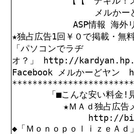
【【 デキル！
メルかーど
ASP情報 海外リー
★独占広告1回￥０で掲載・無
「パソコンでラヂ
オ？」 http://kardyan.hp.
Facebook メルかーどヤン htt
************************
「■こんな安い料金!見た
★ＭＡｄ独占広告メル
http://bit.ly
◆「ＭｏｎｏｐｏｌｉｚｅＡｄ