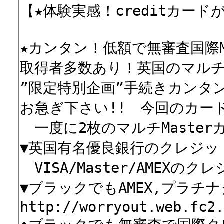
【★体験実感！creditカー
★カンタン！低額で無審査国際M
取得者多数あり！英国のマルチM
”限定特別企画”手続きカンタ
お急ぎ下さい!! 今回のカー
一度に2枚のマルチMaste
▼英国有名優良銀行のクレジッ
VISA/Master/AMEX
▼ブラックでもAMEX,プラチ
http://worryout.web.fc