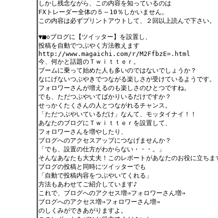
しかし残念ながら、この内容を知っているのは
FXトレーダー全体の５～10％しかいません。
この内容は必ずプリントアウトして、２回以上読んで下さい。
▼■◇ブログに【ツイッター】を設置し、
投稿を自動でつぶやく方法教えます
http://www.magaichi.com/r/M2FfbzE=.html
今、何かと話題のＴｗｉｔｔｅｒ。
ブームに乗って始めた人も多いのではないでしょうか？
なにげないつぶやきでつながる楽しさが受けているようです。
フォロワーさんが増えるのも楽しさのひとつですね。
でも、ただつぶやいてばかりいるだけですか？
せっかくたくさんの人とつながれるチャンス。
「ただつぶやいているだけ」なんて、モッタイナイ！！
あなたのブログにＴｗｉｔｔｅｒを設置して、
フォロワーさんを増やしたり、
ブログへのアクセスアップにつなげませんか？
「でも、設置の仕方がわからない・・・。」
そんなあなたも大丈夫！このレポートがあなたのお役に立ちま
ブログの投稿と同時にツイッターでも
「自動で投稿内容をつぶやいてくれる」
方法もあわせてご紹介しています♪
これで、ブログへのアクセス増⇒フォロワーさん増⇒
ブログへのアクセス増⇒フォロワーさん増⇒
のしくみができあがりますよ。