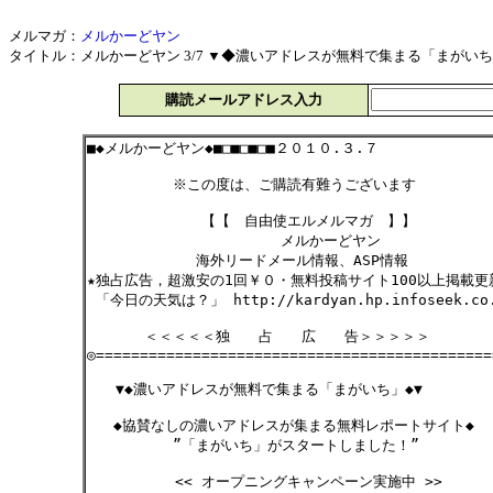
メルマガ：
メルかーどヤン
タイトル：メルかーどヤン 3/7 ▼◆濃いアドレスが無料で集まる「まがいち」◆▼
購読メールアドレス入力
■◆メルかーどヤン◆■□■□■□■２０１０.３.７
※この度は、ご購読有難うございます
【【 自由使エルメルマガ 】】
メルかーどヤン
海外リードメール情報、ASP情報
★独占広告，超激安の1回￥０・無料投稿サイト100以上掲載
「今日の天気は？」 http://kardyan.hp.infoseek.co
＜＜＜＜＜独 占 広 告＞＞＞＞＞
◎=============================================
▼◆濃いアドレスが無料で集まる「まがいち」◆▼
◆協賛なしの濃いアドレスが集まる無料レポートサイト◆
”「まがいち」がスタートしました！”
<< オープニングキャンペーン実施中 >>