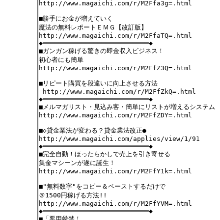
http://www.magaichi.com/r/M2Ffa3g=.html
■勝手にお金が増えていく
魔法の無料レポートＥＭＧ【改訂版】
http://www.magaichi.com/r/M2FfaTQ=.html
◆━━━━━━━━━━━━━━━━━━━━━━━━━━━◆
■ガンガン稼げる驚きの即金収入ビジネス！
初心者にも簡単
http://www.magaichi.com/r/M2FfZ3Q=.html
■リピート購買を段違いに向上させる方法
http://www.magaichi.com/r/M2FfZkQ=.html
◆━━━━━━━━━━━━━━━━━━━━━━━━━━━◆
■メルマガリスト・見込み客・簡単にリストが増えるシステム
http://www.magaichi.com/r/M2FfZDY=.html
■◇貸金業法が変わる？貸金業法改正●
http://www.magaichi.com/applies/view/1/91
◆━━━━━━━━━━━━━━━━━━━━━━━━━━━◆
■完全自動！ほったらかしで売上を引き寄せる
集金マシーンが遂に誕生！
http://www.magaichi.com/r/M2FfY1k=.html
■"無料数字"をコピー＆ペーストするだけで
＠1500円稼げる方法!!
http://www.magaichi.com/r/M2FfYVM=.html
◆━━━━━━━━━━━━━━━━━━━━━━━━━━━◆
■「悪用厳禁！