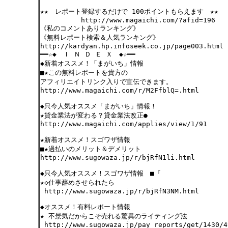
★★ レポート登録するだけで 100ポイントもらえます ★★
http://www.magaichi.com/?afid=196
《私のコメントありランキング》
《無料レポート検索＆人気ランキング》
http://kardyan.hp.infoseek.co.jp/page003.html
━━☆◆ Ｉ Ｎ Ｄ Ｅ Ｘ ◆☆━━
◆新着オススメ！「まがいち」情報
■★この無料レポートを貴方の
アフィリエイトリンク入りで宣伝できます。
http://www.magaichi.com/r/M2FfblQ=.html
◆只今人気オススメ「まがいち」情報！
★貸金業法が変わる？貸金業法改正●
http://www.magaichi.com/applies/view/1/91
★新着オススメ！スゴワザ情報
■★過払いのメリット＆デメリット
http://www.sugowaza.jp/r/bjRfN1li.html
◆只今人気オススメ！スゴワザ情報 ■『
★◇仕事辞めさせられたら
http://www.sugowaza.jp/r/bjRfN3NM.html
◆オススメ！有料レポート情報
★ 不景気だからこそ売れる驚異のライティング法
http://www.sugowaza.jp/pay_reports/get/1430/4