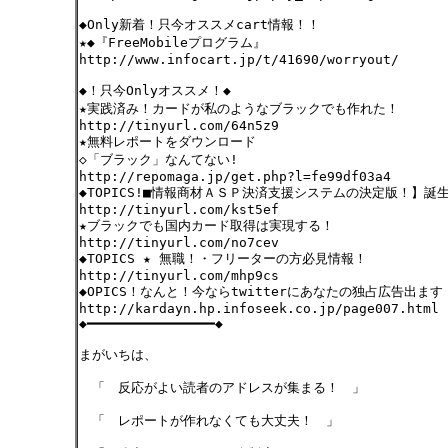
◆Only新着！只今オススメcart情報！！
★◆『FreeMobileプログラム』
http://www.infocart.jp/t/41690/worryout/
◆！只今Onlyオススメ！◆
★実践済み！カードが私のようなブラックでも作れた！
http://tinyurl.com/64n5z9
★無料レポートをダウンロード
◇「ブラック」なんてない!
http://repomaga.jp/get.php?l=fe99df03a4
◆TOPICS!■情報商材ＡＳＰ決済支援システムの決定版！】誕生
http://tinyurl.com/kst5ef
★ブラックでも国内カード取得は実現する！
http://tinyurl.com/no7cev
◆TOPICS ★ 無職！・フリーターの方必見情報！
http://tinyurl.com/mhp9cs
◆OPICS！なんと！今ならtwitterにあなたの独占広告出ます
http://kardayn.hp.infoseek.co.jp/page007.html
◆━━━━━━━━━━━━━━━━◆
まがいちは、
「 反応がよい読者のアドレスが集まる！ 」
「 レポートが作れなくても大丈夫！ 」