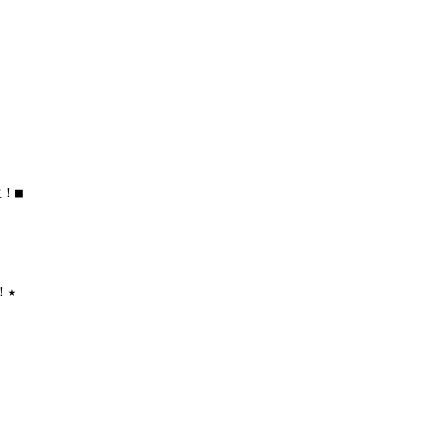
！■
！★