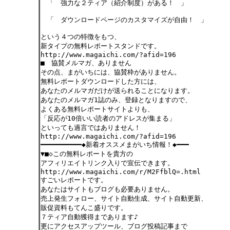
「 強力な２ティア（紹介制度）がある！ 」
「 ダウンロードページのカスタマイズが自由！ 」
という４つの特徴をもつ、
新タイプの無料レポートスタンドです。
http://www.magaichi.com/?afid=196
■ 協賛メルマガ、ありません
その点、まがいちには、協賛枠がありません。
無料レポートダウンロードした方には、
あなたのメルマガだけが送られることになります。
あなたのメルマガ1誌のみ、登録となりますので、
よくある無料レポートサイトよりも、
「反応が10倍いい読者のアドレスが集まる」
といっても過言ではありません！
http://www.magaichi.com/?afid=196
━━━━━━━━━━◆新着オススメまがいち情報！◆━━━
▼■◇この無料レポートを貴方の
アフィリエイトリンク入りで宣伝できます。
http://www.magaichi.com/r/M2FfblQ=.html
すごいレポートです。
あなたはサイトもブログも必要ありません。
売上発生フォロー、サイト自動生成、サイト自動更新、
販促資料もてんこ盛りです。
７ティア自動獲得まであります♪
更にアクセスアップツール、ブログ投稿記事まで