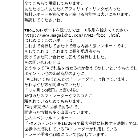
全てこちらで用意してあります。
あなたはこのあなたのアフィリエイトリンクが入った
無料レポートを宣伝すると稼げる可能性は大いにあります。
熟読してくださいね。
▼■◇このレポートを読むまではＦＸ取引を控えてください
http://www.magaichi.com/r/M2Ffbzc=.html
はじめに：このレポートは、
これまで発行してきた中で最も内容の濃いレポートです。
そしてこれは、これまでに長年受講者から
受けてきた問い合わせに答えて発行しました。
その問い合わせとは、
どうやってFXで利益を出せるのか教えて欲しいというものでし
ポイント：他の金融商品のように、
FXにおいてもほとんどの「トレーダー」は負けています。
それはやり方が間違っていたり、
「３ヶ月で○億円」と言い張る
疑似カリスマトレーダーやマスコミに
騙されているためでもあります。
FXは未完成の世界であるので、
間違った情報も多く出回っています。
このスペシャル・レポート
「FXメガトレンドを1日20分で最大利益に転換する法則」では
世界中の成功しているFXトレーダーが利用している
トレード手法や戦略についてお話しています。