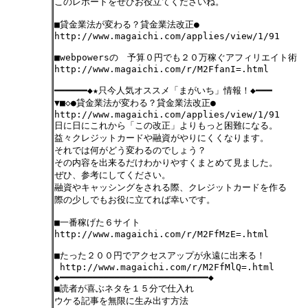
このレポートをぜひお役立てくださいね。
■貸金業法が変わる？貸金業法改正●
http://www.magaichi.com/applies/view/1/91
■webpowersの 予算０円でも２０万稼ぐアフィリエイト術
http://www.magaichi.com/r/M2FfanI=.html
━━━━━━◆★只今人気オススメ「まがいち」情報！◆━━━
▼■◇●貸金業法が変わる？貸金業法改正●
http://www.magaichi.com/applies/view/1/91
日に日にこれから「この改正」よりもっと困難になる。
益々クレジットカードや融資がやりにくくなります。
それでは何がどう変わるのでしょう？
その内容を出来るだけわかりやすくまとめて見ました。
ぜひ、参考にしてください。
融資やキャッシングをされる際、クレジットカードを作る
際の少しでもお役に立てれば幸いです。
■一番稼げた６サイト
http://www.magaichi.com/r/M2FfMzE=.html
■たった２００円でアクセスアップが永遠に出来る！
http://www.magaichi.com/r/M2FfMlQ=.html
◆━━━━━━━━━━━━━━━━━━━━━━━━━━━◆
■読者が喜ぶネタを１５分で仕入れ
ウケる記事を無限に生み出す方法