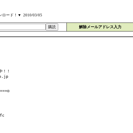
ド！▼ 2010/03/05
解除メールアドレス入力
新中！！
o.jp
==◎
fc