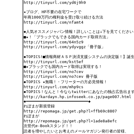
http://tinyurl.com/yd6j9h9
★ブログ、HP不要の在宅ワークで
年商1000万円の権利金を受け取り続ける方法
http://tinyurl.com/nfamt4
◆人気オススメジャパン情報！詳しいことは↓下を見てください
■★！「ブラックでもできる国内カード取得方法」
http://tinyurl.com/64n5z9
http://tinyurl.com/ydyvggz「冊子版」
◆TOPICS!■情報商材ＡＳＰ決済支援システムの決定版！】誕生
http://tinyurl.com/kst5ef
■★ブラックでも国内カード取得は実現する！
http://tinyurl.com/no7cev
http://tinyurl.com/no7cev 冊子版
◆TOPICS ★無職！・フリーターの方必見情報！
http://tinyurl.com/mhp9cs
◆TOPICS！なんと！今ならtwitterにあなたの独占広告出ま
http://kardayn.hp.infoseek.co.jp/page007.html
◆━━━━━━━━━━━━━━━━━━━━━━━━━━◆
れぽまが新規登録
http://repomaga.jp/get.php?l=ffb69c8807
れぽまが
http://repomaga.jp/get.php?l=1ade8a8efc
次世代e-Bookスタンド！！
読者を増やしたいとお考えのメールマガジン発行者の皆様、