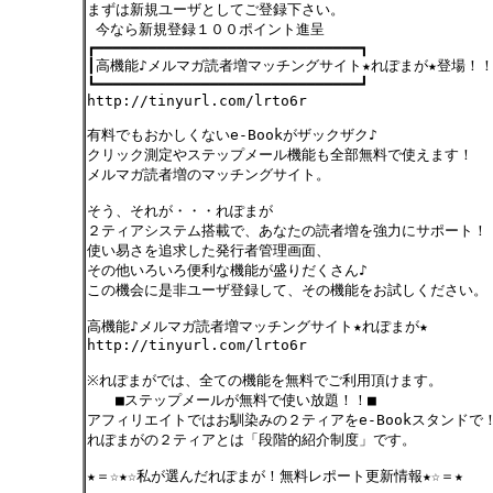
まずは新規ユーザとしてご登録下さい。
今なら新規登録１００ポイント進呈
┏━━━━━━━━━━━━━━━━━━━━━━━━━━━━━━┓
┃高機能♪メルマガ読者増マッチングサイト★れぽまが★登場！！
┗━━━━━━━━━━━━━━━━━━━━━━━━━━━━━━┛
http://tinyurl.com/lrto6r
有料でもおかしくないe-Bookがザックザク♪
クリック測定やステップメール機能も全部無料で使えます！
メルマガ読者増のマッチングサイト。
そう、それが・・・れぽまが
２ティアシステム搭載で、あなたの読者増を強力にサポート！
使い易さを追求した発行者管理画面、
その他いろいろ便利な機能が盛りだくさん♪
この機会に是非ユーザ登録して、その機能をお試しください。
高機能♪メルマガ読者増マッチングサイト★れぽまが★
http://tinyurl.com/lrto6r
※れぽまがでは、全ての機能を無料でご利用頂けます。
■ステップメールが無料で使い放題！！■
アフィリエイトではお馴染みの２ティアをe-Bookスタンドで
れぽまがの２ティアとは「段階的紹介制度」です。
★＝☆★☆私が選んだれぽまが！無料レポート更新情報★☆＝★