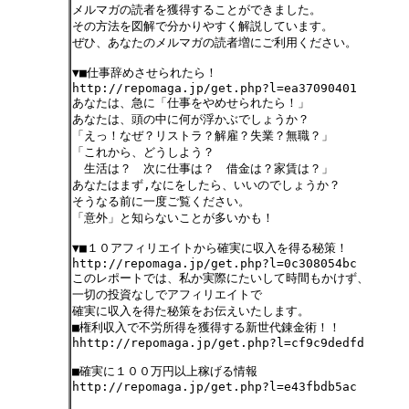
メルマガの読者を獲得することができました。
その方法を図解で分かりやすく解説しています。
ぜひ、あなたのメルマガの読者増にご利用ください。
▼■仕事辞めさせられたら！
http://repomaga.jp/get.php?l=ea37090401
あなたは、急に「仕事をやめせられたら！」
あなたは、頭の中に何が浮かぶでしょうか？
「えっ！なぜ？リストラ？解雇？失業？無職？」
「これから、どうしよう？
生活は？ 次に仕事は？ 借金は？家賃は？」
あなたはまず,なにをしたら、いいのでしょうか？
そうなる前に一度ご覧ください。
「意外」と知らないことが多いかも！
▼■１０アフィリエイトから確実に収入を得る秘策！
http://repomaga.jp/get.php?l=0c308054bc
このレポートでは、私か実際にたいして時間もかけず、
一切の投資なしでアフィリエイトで
確実に収入を得た秘策をお伝えいたします。
■権利収入で不労所得を獲得する新世代錬金術！！
hhttp://repomaga.jp/get.php?l=cf9c9dedfd
■確実に１００万円以上稼げる情報
http://repomaga.jp/get.php?l=e43fbdb5ac