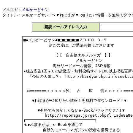
メルマガ：
メルかーどヤン
タイトル：メルかーどヤン 3/5 ▼れぽまが▼♪知りたい情報！を無料でダウンロー
購読メールアドレス入力
■◆メルかーどヤン◆■□■□■□■□■２０１０.３.５
※この度は、ご購読有難うございます
【【 自由使エルメルマガ 】】
メルかーどヤン
海外リードメール情報、ASP情報
★独占広告1回￥０の超激安・無料投稿サイト100以上掲載更
「今日の天気は？」 http://kardyan.hp.infoseek.c
◎=======＜＜＜＜＜独 占 広 告＞＞＞＞＞=====
▼れぽまが▼♪知りたい情報！を無料でダウンロード！▼
▼有料でもおかしくないe-Bookがザックザク♪！▼
http://repomaga.jp/get.php?l=1ade8a8e
┏━━━━━━━━━━━━━━━━━━━━━━━━━━━━━┓
≪◆れぽまがは、e-Bookを通じて
自動的にメールマガジンの読者を獲得できる