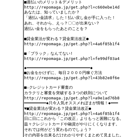
■過払いのメリット＆デメリット
http://repomaga.jp/get.php?l=c660ebe14d
あなたは、知っていましたか？
「過払い金請求」した！払い戻し金が手に入った！
あれ、それから、えっ？〇〇が出来ない？
過払い金をもらったあとのことを？
■貸金業法が変わる？貸金業法改正●
http://repomaga.jp/get.php?l=4a6f85b1f4
■「ブラック」なんてない!
http://repomaga.jp/get.php?l=fe99df03a4
◆━━━━━━━━━━━━━━━━━━━━━━━━━━◆
■お金をかけずに、毎日２０００円稼ぐ方法
http://repomaga.jp/get.php?l=43b82e8f6e
■☆クレジットカード審査の
カラクリと審査を突破する３つの鉄則について
http://repomaga.jp/get.php?l=a9e1ad76b8
━━━━━━━━━◆只今人気オススメれぽまが情報！◆━━━
▼■貸金業法が変わる？貸金業法改正●
http://repomaga.jp/get.php?l=4a6f85b1f4
日に日にこれから「この改正」よりもっと困難になる。
益々クレジットカードや融資がやりにくくなります。
それでは何がどう変わるのでしょう？
その内容を出来るだけわかりやすくまとめて見ました。