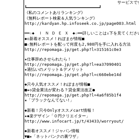
サービスです。 
┗━━━━━━━━━━━━━━━━━━━━━━━━━━━━━┛
《私のコメントありランキング》
《無料レポート検索＆人気ランキング》
http://kardyan.hp.infoseek.co.jp/page003.html
━━☆◆ Ｉ Ｎ Ｄ Ｅ Ｘ ◆☆━━詳しいことは↓下を見てくださ
◆◇新着オススメ！れぽまが情報■
■☆無料レポートを配って何度も2,980円を手に入れる方法
http://repomaga.jp/get.php?l=315161c0e3
★仕事辞めさせられたら！
http://repomaga.jp/get.php?l=ea37090401
★過払いのメリット＆デメリット
http://repomaga.jp/get.php?l=c660ebe14d
◆只今人気オススメ！れぽまが情報■
■★◇貸金業法が変わる？貸金業法改正●
http://repomaga.jp/get.php?l=4a6f85b1f4
★「ブラックなんてない!」
◆新着！只今Onlyオススメcart情報！
★◆楽デザイン「０円クリエイター」
http://www.infocart.jp/t/43433/worryout/
◆新着オススメ！ジャパン情報
▼■★「ネットバンクの裏ワザ」