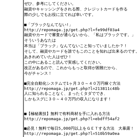
ぜひ、参考にしてください。
融資やキャッシングをされる際、クレジットカードを作る
際の少しでもお役に立てれば幸いです。
■「ブラックなんてない!」
http://repomaga.jp/get.php?l=fe99df03a4
融資やカードで審査が通らないから、「私はブラックです。」
そういうあなたは
本当は「ブラック」なんてないこと知っていましたか？！
そして、融資やカードを誰でもこのことを知れば出来るのです
あきれめていた人はぜひ！
この中にあること読んで実感してください。
改正があるので、これからもっと取得が困難だから、
今がチャンス！
■完全自動化システムで1ヶ月３０～４０万円稼ぐ方法
http://repomaga.jp/get.php?l=213811c48b
人に知られることなく、まったくタダででき、
しかもスグに３０～４０万円の収入になります！
■【極秘裏技】無料で有料商材を手に入れる方法
http://repomaga.jp/get.php?l=ebdff54af2
■必見！無料で毎日5,000円以上をＧＥＴする方法 大暴露！
http://repomaga.jp/get.php?l=510b59a0ea