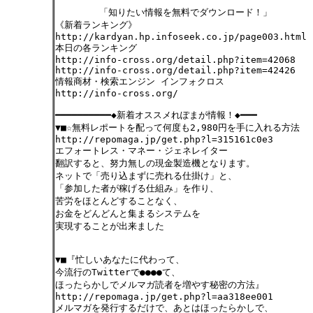
「知りたい情報を無料でダウンロード！」
《新着ランキング》
http://kardyan.hp.infoseek.co.jp/page003.html
本日の各ランキング
http://info-cross.org/detail.php?item=42068
http://info-cross.org/detail.php?item=42426
情報商材・検索エンジン インフォクロス
http://info-cross.org/
━━━━━━━━━━◆新着オススメれぽまが情報！◆━━━
▼■☆無料レポートを配って何度も2,980円を手に入れる方法
http://repomaga.jp/get.php?l=315161c0e3
エフォートレス・マネー・ジェネレイター
翻訳すると、努力無しの現金製造機となります。
ネットで「売り込まずに売れる仕掛け」と、
「参加した者が稼げる仕組み」を作り、
苦労をほとんどすることなく、
お金をどんどんと集まるシステムを
実現することが出来ました
▼■『忙しいあなたに代わって、
今流行のTwitterで●●●●て、
ほったらかしでメルマガ読者を増やす秘密の方法』
http://repomaga.jp/get.php?l=aa318ee001
メルマガを発行するだけで、あとはほったらかしで、