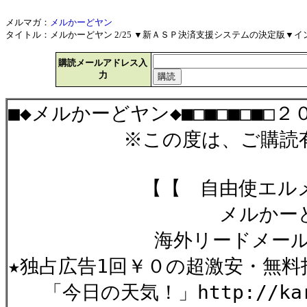
メルマガ：
メルかーどヤン
タイトル：メルかーどヤン 2/25 ▼新ＡＳＰ決済支援システムの決定版▼インフォ
購読メールアドレス入
力
■◆メルかーどヤン◆■□■□■□■□２
※この度は、ご購読有難
【【 自由使エルメル
メルかー
海外リードメール情報、
★独占広告1回￥０の超激安・無料
「今日の天気！」http://kardy