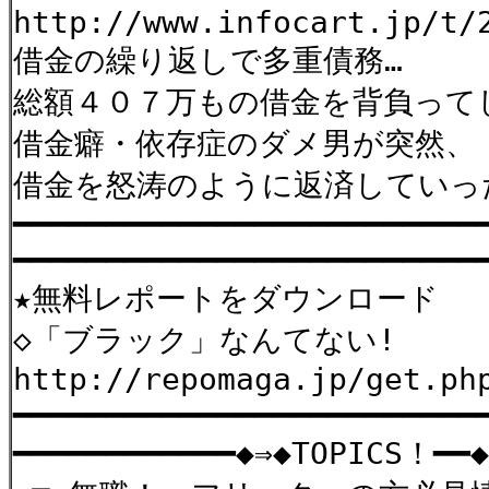
http://www.infocart.jp/t/
借金の繰り返しで多重債務…
総額４０７万もの借金を背負って
借金癖・依存症のダメ男が突然、
借金を怒涛のように返済していっ
━━━━━━━━━━━━━━━━━━━━━━━━━
━━━━━━━━━━━━━━━━━━━━━━━━━
★無料レポートをダウンロード
◇「ブラック」なんてない!
http://repomaga.jp/get.ph
━━━━━━━━━━━━━━━━━━━━━━━━━
━━━━━━━━━━━━◆⇒◆TOPICS！━━◆