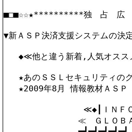
■□■☆☆★**********独 占 広 
▼新ＡＳＰ決済支援システムの決
◆≪他と違う新着,人気オススメ
★あのＳＳＬセキュリティのグ
★2009年8月 情報教材ＡＳＰ
≪◆┃ＩＮＦＯ
≪ ＧＬＯＢＡＬ
━┛━┛━┛━┛